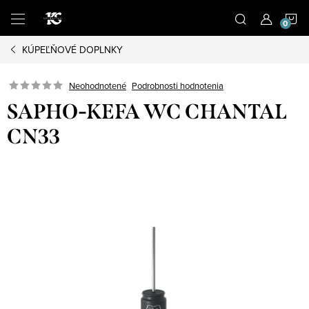
Prejsť
N
na
obsah
KÚPEĽŇOVÉ DOPLNKY
K
Podrobnosti hodnotenia
Neohodnotené
SAPHO-KEFA WC CHANTAL
CN33