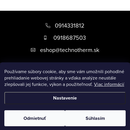
Z
á
0914331812
p
0918687503
ä
eshop
@
technotherm.sk
t
i
Informácie
e
Používame súbory cookie, aby sme vám umožnili pohodlné
prehliadanie webovej stránky a vďaka analýze neustále
zlepšovali jej funkcie, výkon a použiteľnosť.
Viac informácií
Prijímame online platby
Nastavenie
Copyright 2026
Kúpeľne Slovensko
. Všetky práva vyhradené.
Upraviť nastavenie cookies
Odmietnuť
Súhlasím
Vytvoril Shoptet