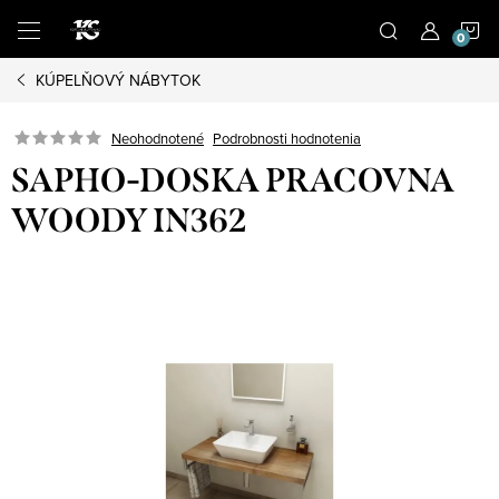
Prejsť
N
na
obsah
KÚPELŇOVÝ NÁBYTOK
K
Podrobnosti hodnotenia
Neohodnotené
SAPHO-DOSKA PRACOVNA
WOODY IN362