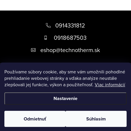
Z
á
0914331812
p
0918687503
ä
eshop
@
technotherm.sk
t
i
Informácie
e
Používame súbory cookie, aby sme vám umožnili pohodlné
prehliadanie webovej stránky a vďaka analýze neustále
zlepšovali jej funkcie, výkon a použiteľnosť.
Viac informácií
Prijímame online platby
Nastavenie
Copyright 2026
Kúpeľne Slovensko
. Všetky práva vyhradené.
Upraviť nastavenie cookies
Odmietnuť
Súhlasím
Vytvoril Shoptet