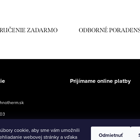
RUČENIE ZADARMO
ODBORNÉ PORADEN
ie
Prijímame online platby
hnotherm.sk
503
podmienky pre maloobchod
úbory cookie, aby sme vám umožnili
Odmietnuť
ehliadanie webovej stránky a vďaka