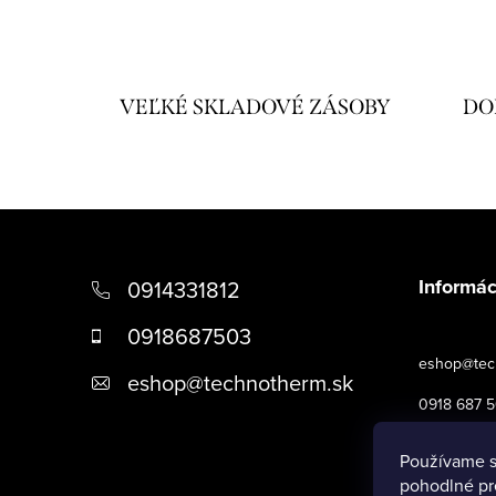
VEĽKÉ SKLADOVÉ ZÁSOBY
DO
Z
á
Informác
0914331812
p
0918687503
ä
eshop@tec
eshop
@
technotherm.sk
t
0918 687 
i
Obchodné 
Používame s
e
pohodlné pr