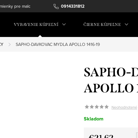
ienky pre maloobchod
0914331812
VYBAVENIE KÚPEĽNÍ
ČIERNE KÚPEĽNE
KY
SAPHO-DAVKOVAC MYDLA APOLLO 1416-19
SAPHO-
APOLLO 1
Neohodnotené
Skladom
€21,62