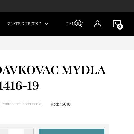
NÁKU
ZLATÉ KÚPEĽNE
GALÉRIA
KOŠÍ
DAVKOVAC MYDLA
416-19
Kód:
15018
Podrobnosti hodnotenia