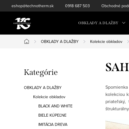
Prejsť
eshop@technotherm.sk
0918 687 503
Obchodné podm
na
obsah
OBKLADY A DLAŽBY
OBKLADY A DLAŽBY
Kolekcie obkladov
Domov
B
SAH
Preskočiť
Kategórie
o
kategórie
č
Spomienka 
OBKLADY A DLAŽBY
kolekciou k
n
Kolekcie obkladov
priateľský,
BLACK AND WHITE
ý
štrukturáln
BIELE KÚPEĽNE
p
IMITÁCIA DREVA