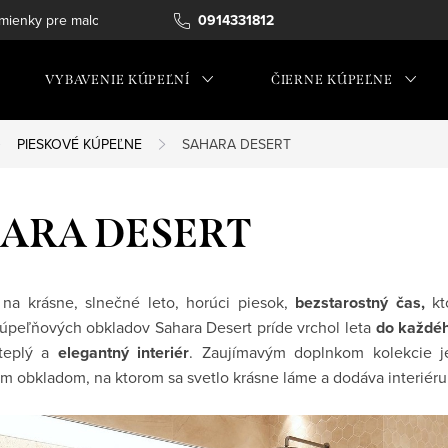
ienky pre maloobchod
0914331812
VYBAVENIE KÚPEĽNÍ
ČIERNE KÚPEĽNE
PIESKOVÉ KÚPEĽNE
SAHARA DESERT
ARA DESERT
na krásne, slnečné leto, horúci piesok,
bezstarostný čas,
kto
úpeľňových obkladov Sahara Desert príde vrchol leta
do každé
 teplý a
elegantný interiér
. Zaujímavým doplnkom kolekcie j
ym obkladom, na ktorom sa svetlo krásne láme a dodáva interiér