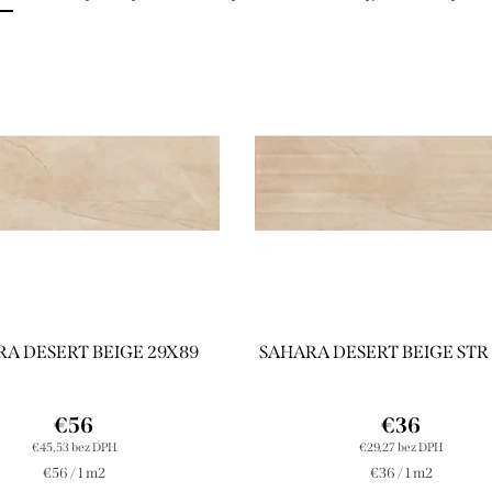
A DESERT BEIGE 29X89
SAHARA DESERT BEIGE STR
€56
€36
€45,53 bez DPH
€29,27 bez DPH
Jednotková
Jednotková
€56 / 1 m2
€36 / 1 m2