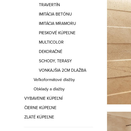
a
TRAVERTÍN
n
IMITÁCIA BETÓNU
e
IMITÁCIA MRAMORU
PIESKOVÉ KÚPEĽNE
l
MULTICOLOR
DEKORAČNÉ
SCHODY, TERASY
VONKAJŠIA 2CM DLAŽBA
Veľkoformátové dlažby
Obklady a dlažby
VYBAVENIE KÚPEĽNÍ
ČIERNE KÚPEĽNE
ZLATÉ KÚPEĽNE