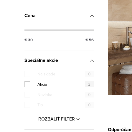
Cena
€
30
€
56
Špeciálne akcie
Na sklade
0
Akcia
3
Novinka
0
Tip
0
ROZBALIŤ FILTER
Odporúča