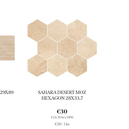
 29X89
SAHARA DESERT MOZ
HEXAGON 28X33,7
€30
€24,39 bez DPH
Jednotková
€30 / 1 ks