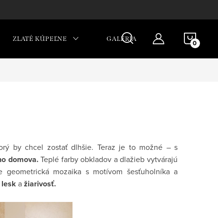
NÁKU
ZLATÉ KÚPEĽNE
GALÉRIA
KOŠÍ
rý by chcel zostať dlhšie. Teraz je to možné – s
ho domova.
Teplé farby obkladov a dlažieb vytvárajú
e geometrická mozaika s motívom šesťuholníka a
u
lesk
a
žiarivosť.