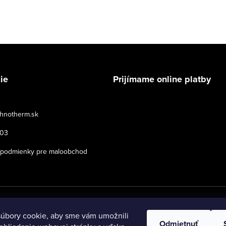
ie
Prijímame online platby
hnotherm.sk
503
podmienky pre maloobchod
né.
Upraviť nastavenie cookies
úbory cookie, aby sme vám umožnili
Odmietnuť