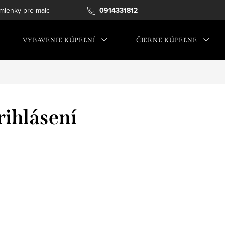
ienky pre maloobchod
0914331812
VYBAVENIE KÚPEĽNÍ
ČIERNE KÚPEĽNE
rihlásení