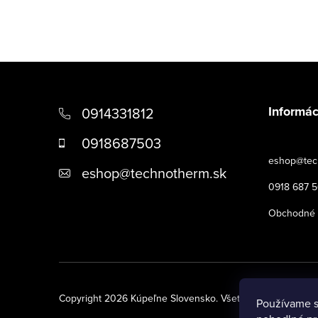
a
n
e
Z
l
á
Informác
0914331812
p
0918687503
ä
eshop@tec
eshop
@
technotherm.sk
t
0918 687 
i
Obchodné 
e
Copyright 2026
Kúpeľne Slovensko
. Všetky práva vyhrade
Používame s