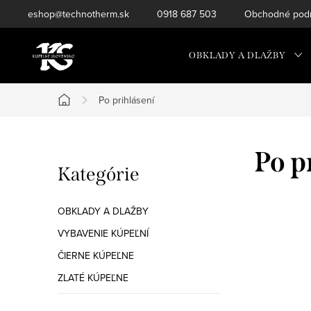
Prejsť
eshop@technotherm.sk
0918 687 503
Obchodné podm
na
obsah
OBKLADY A DLAŽBY
Po prihlásení
Domov
B
Po p
Preskočiť
Kategórie
o
kategórie
č
OBKLADY A DLAŽBY
n
VYBAVENIE KÚPEĽNÍ
ČIERNE KÚPEĽNE
ý
ZLATÉ KÚPEĽNE
p