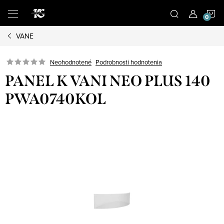
Prejsť
N
na
obsah
VANE
K
Podrobnosti hodnotenia
Neohodnotené
PANEL K VANI NEO PLUS 140
PWA0740KOL