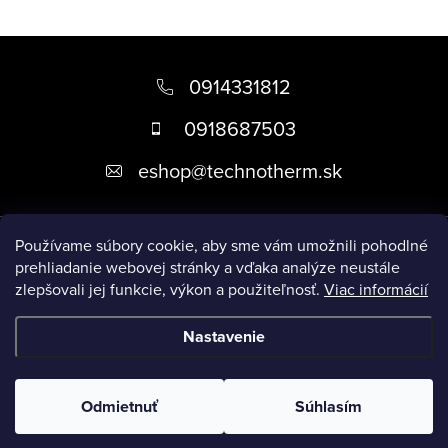
Z
á
0914331812
p
0918687503
ä
eshop
@
technotherm.sk
t
i
Informácie
e
Používame súbory cookie, aby sme vám umožnili pohodlné
prehliadanie webovej stránky a vďaka analýze neustále
zlepšovali jej funkcie, výkon a použiteľnosť.
Viac informácií
Prijímame online platby
Nastavenie
Copyright 2026
Kúpeľne Slovensko
. Všetky práva vyhradené.
Upraviť nastavenie cookies
Odmietnuť
Súhlasím
Vytvoril Shoptet