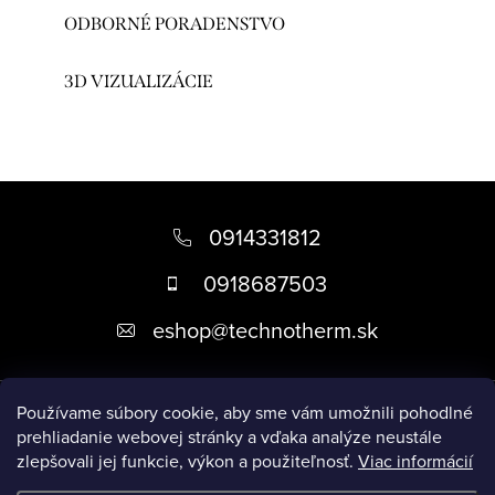
ODBORNÉ PORADENSTVO
3D VIZUALIZÁCIE
Z
á
0914331812
p
0918687503
ä
eshop
@
technotherm.sk
t
i
Informácie
e
Používame súbory cookie, aby sme vám umožnili pohodlné
prehliadanie webovej stránky a vďaka analýze neustále
zlepšovali jej funkcie, výkon a použiteľnosť.
Viac informácií
Prijímame online platby