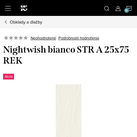
Prejsť
N
na
obsah
Obklady a dlažby
K
Podrobnosti hodnotenia
Neohodnotené
Nightwish bianco STR A 25x75
REK
Akcia