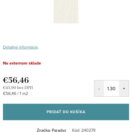
Detailné informácie
Na externom sklade
€56,46
€45,90 bez DPH
Jednotková
€56,46 / 1 m2
cena:
PRIDAŤ DO KOŠÍKA
Značka:
Paradyz
Kód:
240279