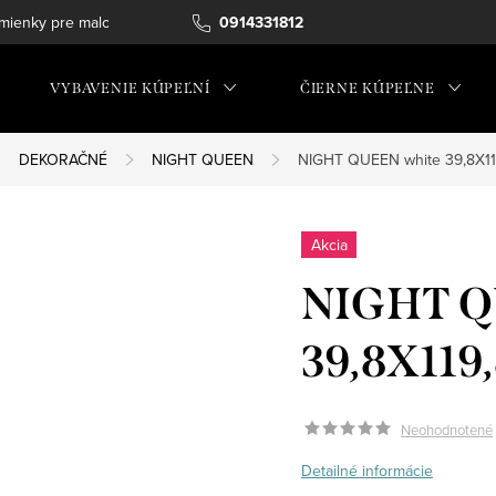
ienky pre maloobchod
0914331812
VYBAVENIE KÚPEĽNÍ
ČIERNE KÚPEĽNE
DEKORAČNÉ
NIGHT QUEEN
NIGHT QUEEN white 39,8X11
Akcia
NIGHT Q
39,8X119
Neohodnotené
Detailné informácie