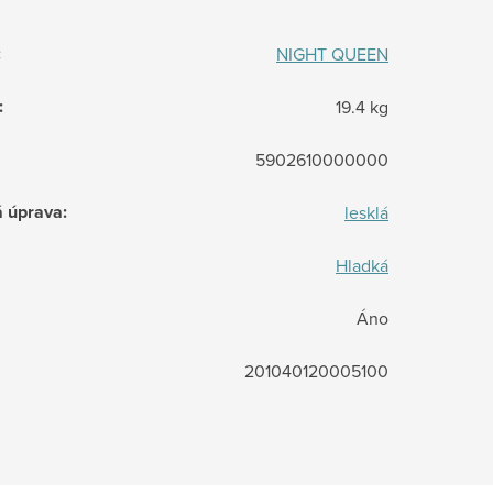
:
NIGHT QUEEN
:
19.4 kg
5902610000000
á úprava
:
lesklá
Hladká
Áno
201040120005100