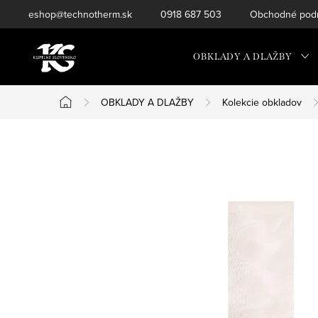
Prejsť
eshop@technotherm.sk
0918 687 503
Obchodné podm
na
obsah
OBKLADY A DLAŽBY
OBKLADY A DLAŽBY
Kolekcie obkladov
Domov