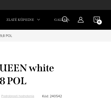
NÁKU
ZLATÉ KÚPEĽNE
GALÉRIA
KOŠÍ
9,8 POL
UEEN white
,8 POL
Kód:
240542
Podrobnosti hodnotenia