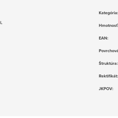
Kategória
OL
Hmotnosť
EAN
:
Povrchov
Štruktúra
:
Rektifikát
:
JKPOV
: