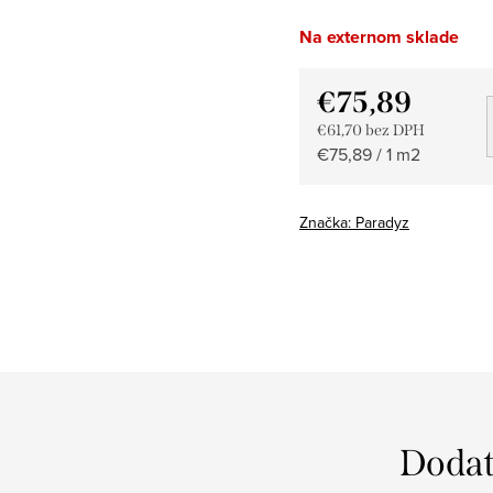
Na externom sklade
€75,89
€61,70 bez DPH
Jednotková
€75,89 / 1 m2
cena:
Značka:
Paradyz
Dodat