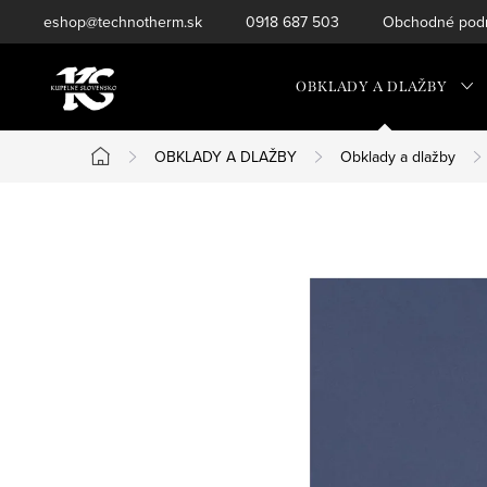
Prejsť
eshop@technotherm.sk
0918 687 503
Obchodné podm
na
obsah
OBKLADY A DLAŽBY
OBKLADY A DLAŽBY
Obklady a dlažby
Domov