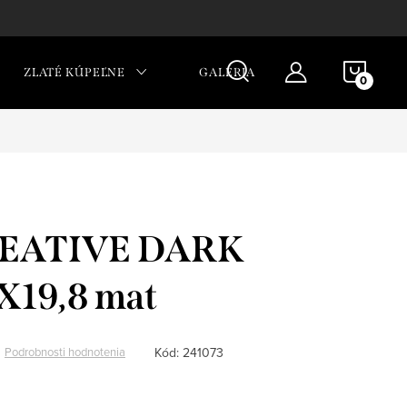
NÁKU
ZLATÉ KÚPEĽNE
GALÉRIA
KOŠÍ
EATIVE DARK
X19,8 mat
Kód:
241073
Podrobnosti hodnotenia