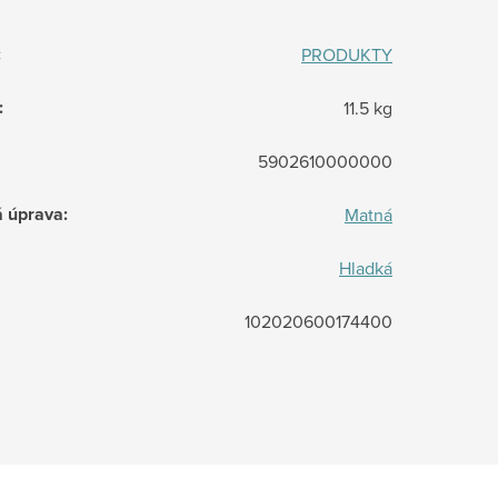
:
PRODUKTY
:
11.5 kg
5902610000000
á úprava
:
Matná
Hladká
102020600174400