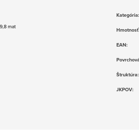
Kategória
9,8 mat
Hmotnosť
EAN
:
Povrchov
Štruktúra
:
JKPOV
: