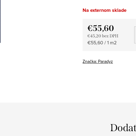
Na externom sklade
€55,60
€45,20 bez DPH
Jednotková
€55,60 / 1 m2
cena:
Značka:
Paradyz
Dodat