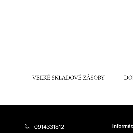
VEĽKÉ SKLADOVÉ ZÁSOBY
DO
Z
á
Informác
0914331812