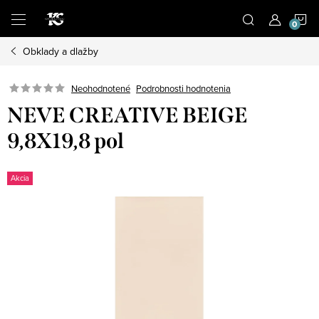
Prejsť
N
na
obsah
Obklady a dlažby
K
Podrobnosti hodnotenia
Neohodnotené
NEVE CREATIVE BEIGE
9,8X19,8 pol
Akcia