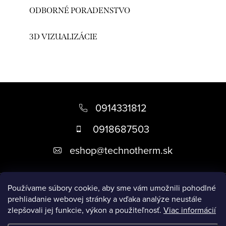
ODBORNÉ PORADENSTVO
3D VIZUALIZÁCIE
Z
á
0914331812
p
0918687503
ä
eshop
@
technotherm.sk
t
i
Informácie
e
Používame súbory cookie, aby sme vám umožnili pohodlné
prehliadanie webovej stránky a vďaka analýze neustále
zlepšovali jej funkcie, výkon a použiteľnosť.
Viac informácií
Prijímame online platby