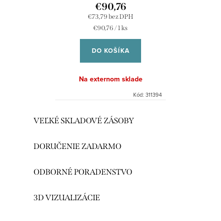
€90,76
€73,79 bez DPH
Jednotková
€90,76 / 1 ks
cena:
DO KOŠÍKA
Na externom sklade
Kód:
311394
O
VEĽKÉ SKLADOVÉ ZÁSOBY
v
l
DORUČENIE ZADARMO
á
d
ODBORNÉ PORADENSTVO
a
c
3D VIZUALIZÁCIE
i