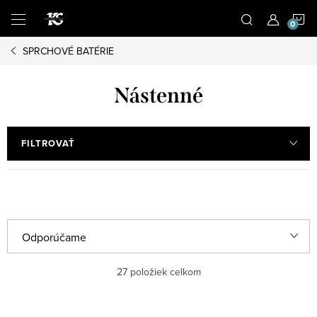
Prejsť
N
na
obsah
SPRCHOVÉ BATÉRIE
K
Nástenné
FILTROVAŤ
R
Odporúčame
a
Najlacnejšie
27
položiek celkom
d
e
Najdrahšie