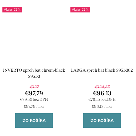
-23 %
-23 %
INVERTO sprch bat chrom-black
LARGA sprch bat black S951-382
S951-3
€127
€124,85
€97,79
€96,13
€79,50 bez DPH
€78,15 bez DPH
Jednotková
Jednotková
€97,79 / 1 ks
€96,13 / 1 ks
cena:
cena:
DO KOŠÍKA
DO KOŠÍKA