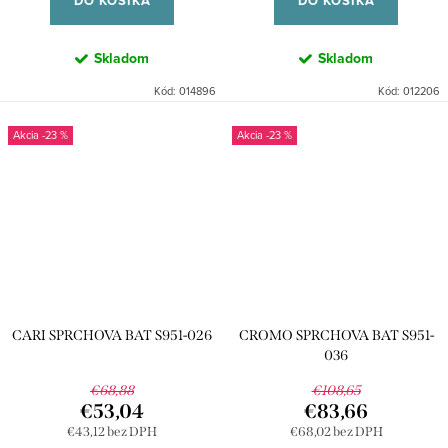
DO KOŠÍKA
DO KOŠÍKA
Skladom
Skladom
Kód:
014896
Kód:
012206
-23 %
-23 %
CARI SPRCHOVA BAT S951-026
CROMO SPRCHOVA BAT S951-
036
€68,88
€108,65
€53,04
€83,66
€43,12 bez DPH
€68,02 bez DPH