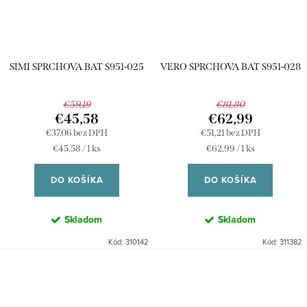
SIMI SPRCHOVA BAT S951-025
VERO SPRCHOVA BAT S951-028
€59,19
€81,80
€45,58
€62,99
€37,06 bez DPH
€51,21 bez DPH
Jednotková
Jednotková
€45,58 / 1 ks
€62,99 / 1 ks
cena:
cena:
DO KOŠÍKA
DO KOŠÍKA
Skladom
Skladom
Kód:
310142
Kód:
311382