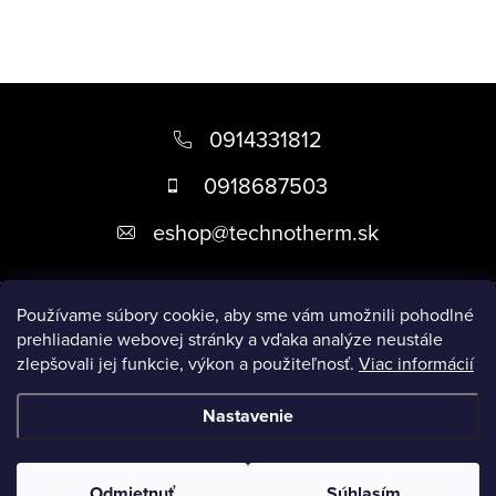
e
p
r
v
Z
k
á
0914331812
y
p
v
0918687503
ä
ý
eshop
@
technotherm.sk
p
t
i
i
s
Informácie
e
Používame súbory cookie, aby sme vám umožnili pohodlné
u
prehliadanie webovej stránky a vďaka analýze neustále
zlepšovali jej funkcie, výkon a použiteľnosť.
Viac informácií
Prijímame online platby
Nastavenie
Copyright 2026
Kúpeľne Slovensko
. Všetky práva vyhradené.
Upraviť nastavenie cookies
Odmietnuť
Súhlasím