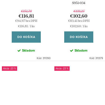
S951-034
€151,70
€133,25
€116,81
€102,60
€94,97 bez DPH
€83,41 bez DPH
Jednotková
Jednotková
€116,81 / 1 ks
€102,60 / 1 ks
cena:
cena:
DO KOŠÍKA
DO KOŠÍKA
Skladom
Skladom
Kód:
311390
Kód:
311379
-23 %
-23 %