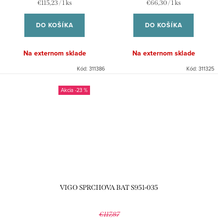
Jednotková
Jednotková
€115,23 / 1 ks
€66,30 / 1 ks
cena:
cena:
DO KOŠÍKA
DO KOŠÍKA
Na externom sklade
Na externom sklade
Kód:
311386
Kód:
311325
-23 %
VIGO SPRCHOVA BAT S951-035
€117,87