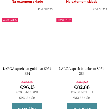
Na externom sklade
Na externom sklade
Kód:
311093
Kód:
311267
-23 %
-23 %
LARGA sprch bat gold mat S951-
LARGA sprch bat chrom S951-
384
383
€124,85
€107,63
€96,13
€82,88
€78,15 bez DPH
€67,38 bez DPH
Jednotková
Jednotková
€96,13 / 1 ks
€82,88 / 1 ks
cena:
cena:
DO KOŠÍKA
DO KOŠÍKA