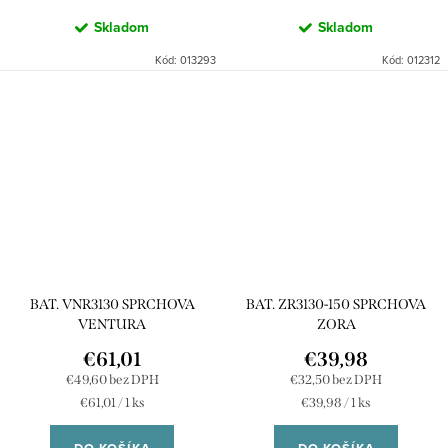
Skladom
Skladom
Kód:
013293
Kód:
012312
BAT. VNR3130 SPRCHOVA
BAT. ZR3130-150 SPRCHOVA
VENTURA
ZORA
€61,01
€39,98
€49,60 bez DPH
€32,50 bez DPH
Jednotková
Jednotková
€61,01 / 1 ks
€39,98 / 1 ks
cena:
cena: