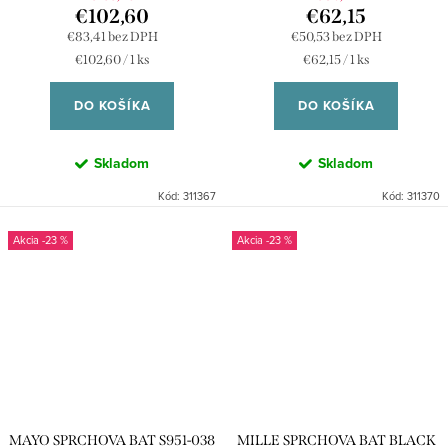
€102,60
€62,15
€83,41 bez DPH
€50,53 bez DPH
Jednotková
Jednotková
€102,60 / 1 ks
€62,15 / 1 ks
cena:
cena:
DO KOŠÍKA
DO KOŠÍKA
Skladom
Skladom
Kód:
311367
Kód:
311370
-23 %
-23 %
MAYO SPRCHOVA BAT S951-038
MILLE SPRCHOVA BAT BLACK