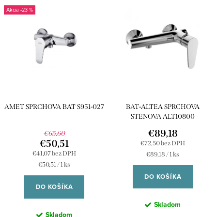
V
n
-23 %
ý
Najpredávanejšie
i
p
e
Abecedne
i
p
s
r
p
o
r
d
AMET SPRCHOVA BAT S951-027
BAT-ALTEA SPRCHOVA
o
u
STENOVA ALT10800
d
k
€89,18
€65,60
u
€50,51
€72,50 bez DPH
t
€41,07 bez DPH
Jednotková
€89,18 / 1 ks
k
o
cena:
Jednotková
€50,51 / 1 ks
t
cena:
DO KOŠÍKA
v
DO KOŠÍKA
o
Skladom
v
Skladom