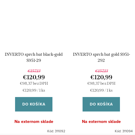
INVERTO sprch bat black-gold
INVERTO sprch bat gold S951-
S951-29
292
€157,13
€157,13
€120,99
€120,99
€98,37 bez DPH
€98,37 bez DPH
Jednotková
Jednotková
€120,99 / 1 ks
€120,99 / 1 ks
cena:
cena:
DO KOŠÍKA
DO KOŠÍKA
Na externom sklade
Na externom sklade
Kód:
311092
Kód:
311094