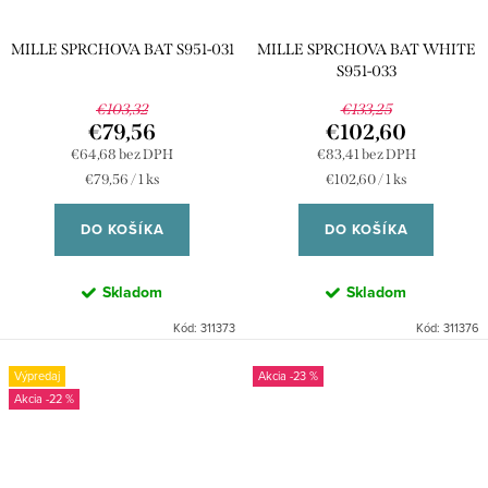
MILLE SPRCHOVA BAT S951-031
MILLE SPRCHOVA BAT WHITE
S951-033
€103,32
€133,25
€79,56
€102,60
€64,68 bez DPH
€83,41 bez DPH
Jednotková
Jednotková
€79,56 / 1 ks
€102,60 / 1 ks
cena:
cena:
DO KOŠÍKA
DO KOŠÍKA
Skladom
Skladom
Kód:
311373
Kód:
311376
Výpredaj
-23 %
-22 %