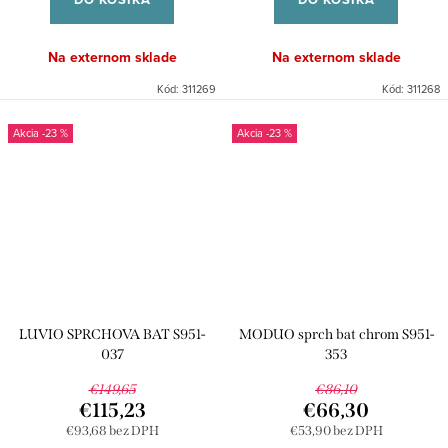
Na externom sklade
Na externom sklade
Kód:
311269
Kód:
311268
-23 %
-23 %
LUVIO SPRCHOVA BAT S951-
MODUO sprch bat chrom S951-
037
353
€149,65
€86,10
€115,23
€66,30
€93,68 bez DPH
€53,90 bez DPH