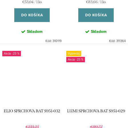
Jednotková
Jednotková
€53,04 / 1 ks
€83,66 / 1 ks
cena:
cena:
DO KOŠÍKA
DO KOŠÍKA
Skladom
Skladom
Kód:
310119
Kód:
311364
-23 %
Výpredaj
-23 %
ELIO SPRCHOVA BAT S951-032
LUMI SPRCHOVA BAT S951-029
€133,25
€80,72