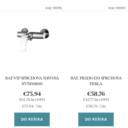
Kód:
310115
Kód:
010107
BAT-VIP SPRCHOVA NAVONA
BAT. PR3130-150 SPRCHOVA
NVN00800
PERLA
€75,94
€58,76
€61,74 bez DPH
€47,77 bez DPH
Jednotková
Jednotková
€75,94 / 1 ks
€58,76 / 1 ks
cena:
cena:
DO KOŠÍKA
DO KOŠÍKA