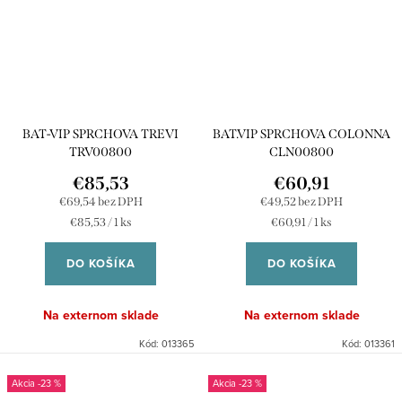
BAT-VIP SPRCHOVA TREVI
BAT.VIP SPRCHOVA COLONNA
TRV00800
CLN00800
€85,53
€60,91
€69,54 bez DPH
€49,52 bez DPH
Jednotková
Jednotková
€85,53 / 1 ks
€60,91 / 1 ks
cena:
cena:
DO KOŠÍKA
DO KOŠÍKA
Na externom sklade
Na externom sklade
Kód:
013365
Kód:
013361
-23 %
-23 %