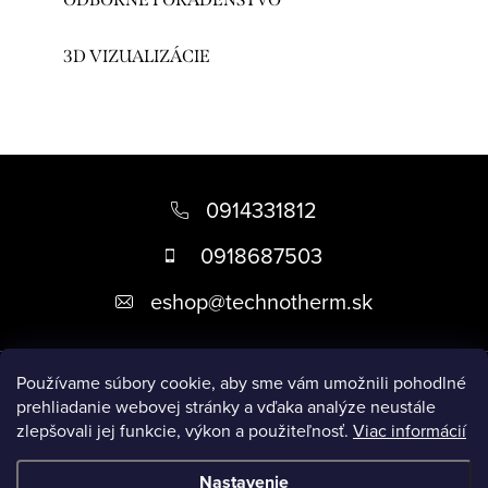
3D VIZUALIZÁCIE
Z
á
0914331812
p
0918687503
ä
eshop
@
technotherm.sk
t
i
Informácie
e
Používame súbory cookie, aby sme vám umožnili pohodlné
prehliadanie webovej stránky a vďaka analýze neustále
zlepšovali jej funkcie, výkon a použiteľnosť.
Viac informácií
Prijímame online platby
Nastavenie