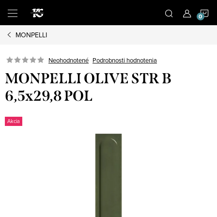
Prejsť
N
na
obsah
MONPELLI
K
Podrobnosti hodnotenia
Neohodnotené
MONPELLI OLIVE STR B
6,5x29,8 POL
Akcia