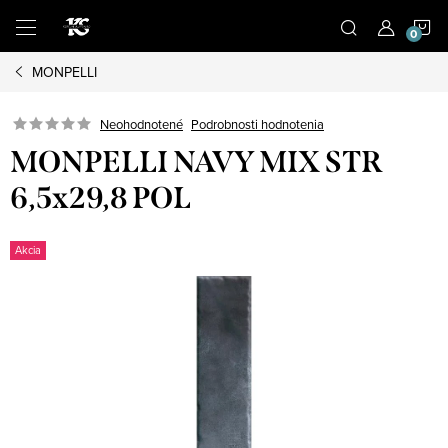
Prejsť
N
na
obsah
MONPELLI
K
Podrobnosti hodnotenia
Neohodnotené
MONPELLI NAVY MIX STR
6,5x29,8 POL
Akcia