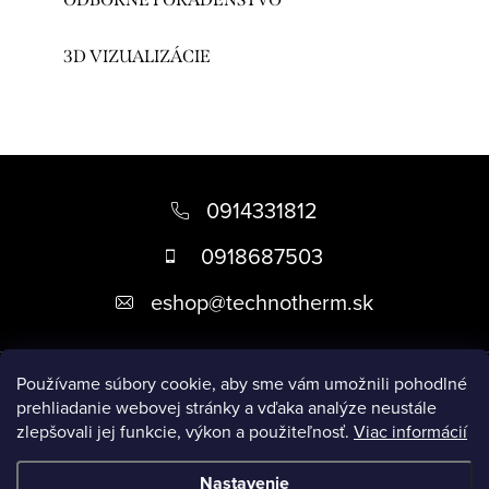
3D VIZUALIZÁCIE
Z
á
0914331812
p
0918687503
ä
eshop
@
technotherm.sk
t
i
Informácie
e
Používame súbory cookie, aby sme vám umožnili pohodlné
prehliadanie webovej stránky a vďaka analýze neustále
zlepšovali jej funkcie, výkon a použiteľnosť.
Viac informácií
Prijímame online platby
Nastavenie