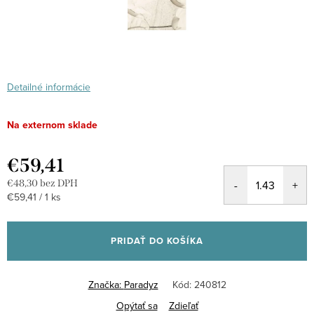
Detailné informácie
Na externom sklade
€59,41
€48,30 bez DPH
Jednotková
€59,41 / 1 ks
cena:
PRIDAŤ DO KOŠÍKA
Značka:
Paradyz
Kód:
240812
Opýtať sa
Zdieľať