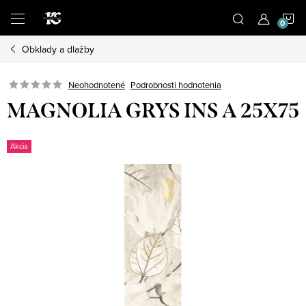
Prejsť
N
na
obsah
Obklady a dlažby
K
Podrobnosti hodnotenia
Neohodnotené
MAGNOLIA GRYS INS A 25X75
Akcia