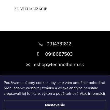
3D VIZUALIZÁCIE
Z
á
0914331812
p
0918687503
ä
eshop
@
technotherm.sk
t
i
Informácie
e
Používame súbory cookie, aby sme vám umožnili pohodlné
prehliadanie webovej stránky a vďaka analýze neustále
zlepšovali jej funkcie, výkon a použiteľnosť.
Viac informácií
Prijímame online platby
Nastavenie