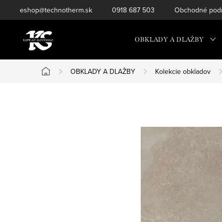
Prejsť
eshop@technotherm.sk
0918 687 503
Obchodné podm
na
obsah
OBKLADY A DLAŽBY
OBKLADY A DLAŽBY
Kolekcie obkladov
Domov