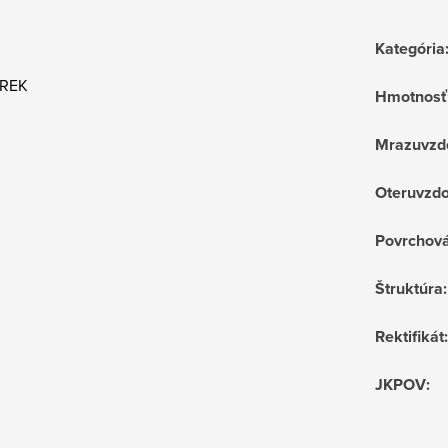
Kategória
 REK
Hmotnosť
Mrazuvzd
Oteruvzdo
Povrchov
Štruktúra
:
Rektifikát
:
JKPOV
: