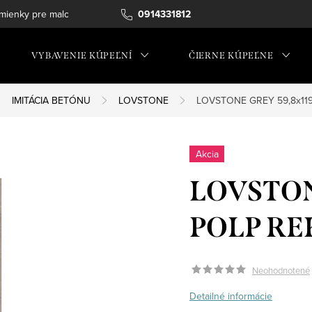
ienky pre maloobchod
0914331812
VYBAVENIE KÚPEĽNÍ
ČIERNE KÚPEĽNE
IMITÁCIA BETÓNU
LOVSTONE
LOVSTONE GREY 59,8x119
Akcia
LOVSTON
POLP RE
Neohodnotené
Detailné informácie