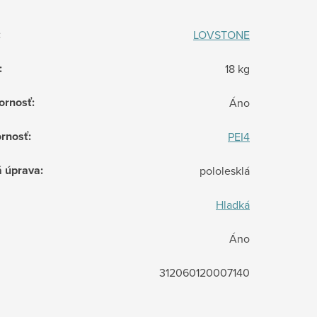
:
LOVSTONE
:
18 kg
ornosť
:
Áno
rnosť
:
PEI4
á úprava
:
pololesklá
Hladká
Áno
312060120007140