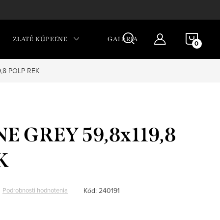
NÁKU
ZLATÉ KÚPEĽNE
GALÉRIA
KOŠÍ
,8 POLP REK
E GREY 59,8x119,8
K
Kód:
240191
Podrobnosti hodnotenia