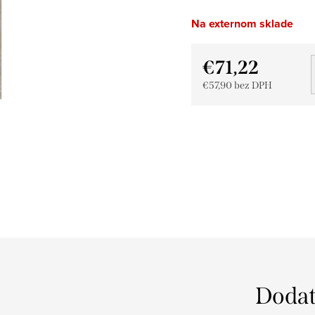
Na externom sklade
€71,22
€57,90 bez DPH
Jednotková
cena:
Dodat