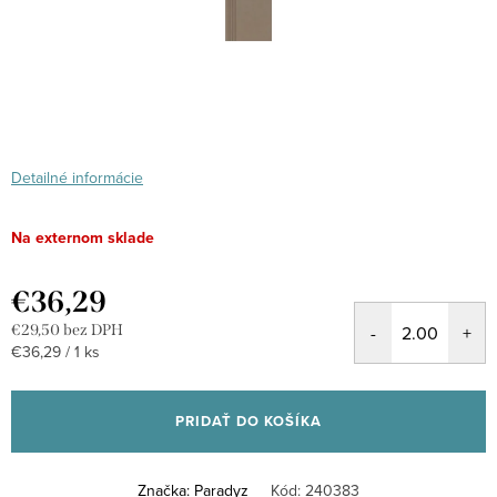
Detailné informácie
Na externom sklade
€36,29
€29,50 bez DPH
Jednotková
€36,29 / 1 ks
cena:
PRIDAŤ DO KOŠÍKA
Značka:
Paradyz
Kód:
240383