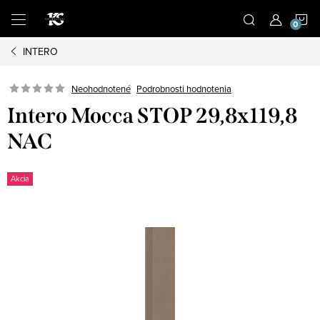
Prejsť
N
na
obsah
INTERO
K
Podrobnosti hodnotenia
Neohodnotené
Intero Mocca STOP 29,8x119,8
NAC
Akcia