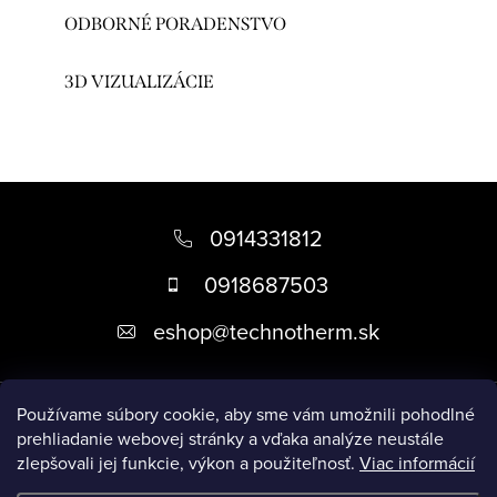
ODBORNÉ PORADENSTVO
3D VIZUALIZÁCIE
Z
á
0914331812
p
0918687503
ä
eshop
@
technotherm.sk
t
i
Informácie
e
Používame súbory cookie, aby sme vám umožnili pohodlné
prehliadanie webovej stránky a vďaka analýze neustále
zlepšovali jej funkcie, výkon a použiteľnosť.
Viac informácií
Prijímame online platby