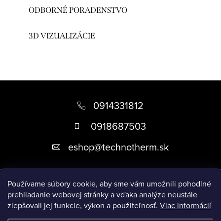
ODBORNÉ PORADENSTVO
3D VIZUALIZÁCIE
Z
á
0914331812
p
0918687503
ä
eshop
@
technotherm.sk
t
i
Informácie
e
Používame súbory cookie, aby sme vám umožnili pohodlné
prehliadanie webovej stránky a vďaka analýze neustále
zlepšovali jej funkcie, výkon a použiteľnosť.
Viac informácií
Prijímame online platby