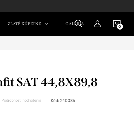
NÁKU
ZLATÉ KÚPEĽNE
GALÉRIA
KOŠÍ
afit SAT 44,8X89,8
Kód:
240085
Podrobnosti hodnotenia