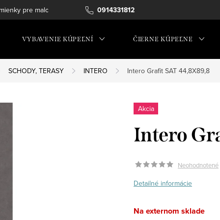
ienky pre maloobchod
0914331812
VYBAVENIE KÚPEĽNÍ
ČIERNE KÚPEĽNE
SCHODY, TERASY
INTERO
Intero Grafit SAT 44,8X89,8
Akcia
Intero Gr
Neohodnotené
Detailné informácie
Na externom sklade