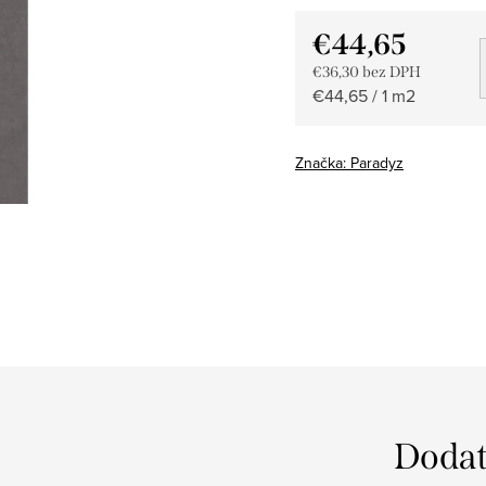
€44,65
€36,30 bez DPH
Jednotková
€44,65 / 1 m2
cena:
Značka:
Paradyz
Dodat