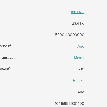
:
INTERO
:
23.4 kg
5900140000000
ornosť
:
Áno
á úprava
:
Matná
ovosť
:
R10
Hladká
Áno
104159591301400