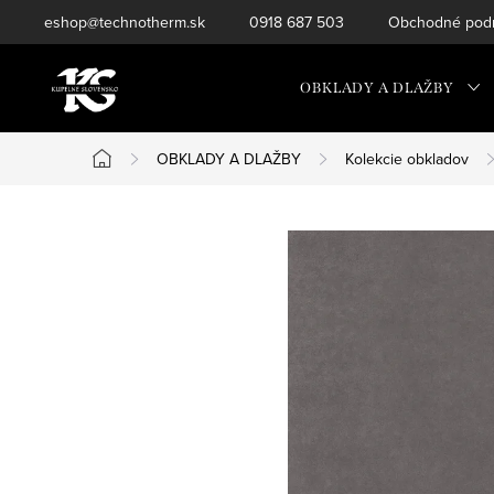
Prejsť
eshop@technotherm.sk
0918 687 503
Obchodné podm
na
obsah
OBKLADY A DLAŽBY
OBKLADY A DLAŽBY
Kolekcie obkladov
Domov