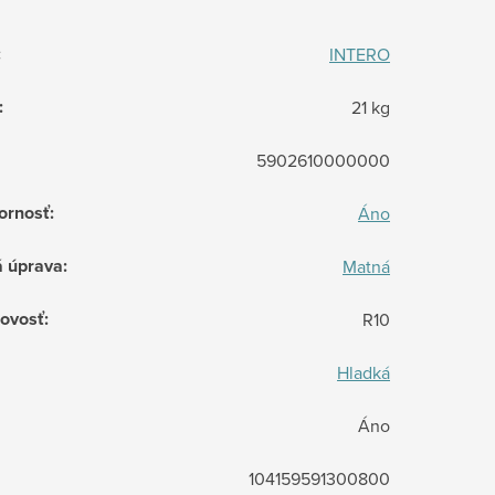
:
INTERO
:
21 kg
5902610000000
ornosť
:
Áno
á úprava
:
Matná
ovosť
:
R10
Hladká
Áno
104159591300800