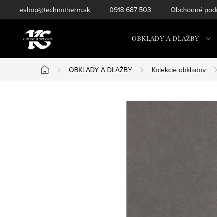
Prejsť
eshop@technotherm.sk
0918 687 503
Obchodné podm
na
obsah
OBKLADY A DLAŽBY
OBKLADY A DLAŽBY
Kolekcie obkladov
Domov