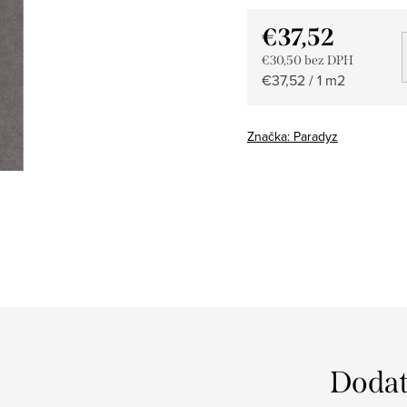
€37,52
€30,50 bez DPH
Jednotková
€37,52 / 1 m2
cena:
Značka:
Paradyz
Dodat