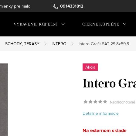
ienky pre maloobchod
0914331812
VYBAVENIE KÚPEĽNÍ
ČIERNE KÚPEĽNE
SCHODY, TERASY
INTERO
Intero Grafit SAT 29,8x59,8
Akcia
Intero Gr
Neohodnotené
Detailné informácie
Na externom sklade