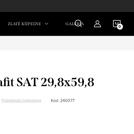
NÁKU
ZLATÉ KÚPEĽNE
GALÉRIA
KOŠÍ
afit SAT 29,8x59,8
Kód:
240077
Podrobnosti hodnotenia