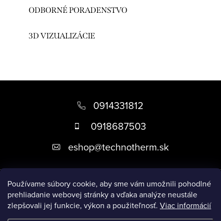
ODBORNÉ PORADENSTVO
3D VIZUALIZÁCIE
Z
á
0914331812
p
0918687503
ä
eshop
@
technotherm.sk
t
i
Informácie
e
Používame súbory cookie, aby sme vám umožnili pohodlné
prehliadanie webovej stránky a vďaka analýze neustále
zlepšovali jej funkcie, výkon a použiteľnosť.
Viac informácií
Prijímame online platby