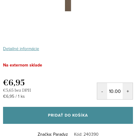
Detailné informácie
Na externom sklade
€6,95
€5,65 bez DPH
Jednotková
€6,95 / 1 ks
cena:
PRIDAŤ DO KOŠÍKA
Značka:
Paradyz
Kód:
240390