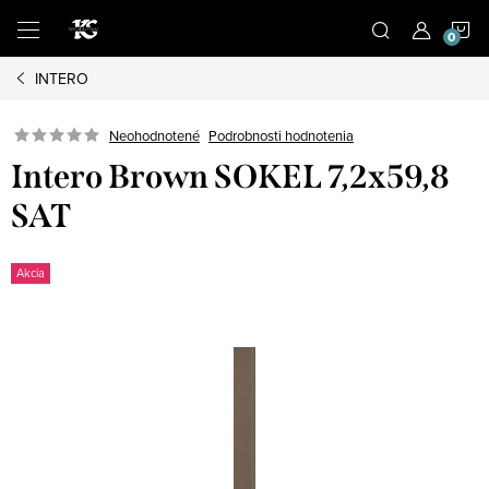
Prejsť
N
na
obsah
INTERO
K
Podrobnosti hodnotenia
Neohodnotené
Intero Brown SOKEL 7,2x59,8
SAT
Akcia