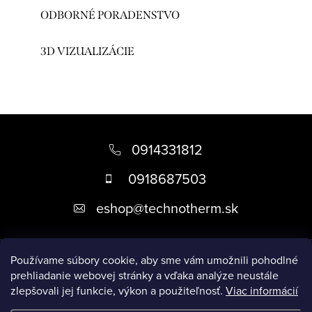
ODBORNÉ PORADENSTVO
3D VIZUALIZÁCIE
Z
á
0914331812
p
0918687503
ä
eshop
@
technotherm.sk
t
i
Informácie
e
Používame súbory cookie, aby sme vám umožnili pohodlné
prehliadanie webovej stránky a vďaka analýze neustále
zlepšovali jej funkcie, výkon a použiteľnosť.
Viac informácií
Prijímame online platby