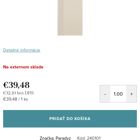
Detailné informácie
Na externom sklade
€39,48
€32,10 bez DPH
Jednotková
€39,48 / 1 ks
cena:
PRIDAŤ DO KOŠÍKA
Značka:
Paradyz
Kód:
240101