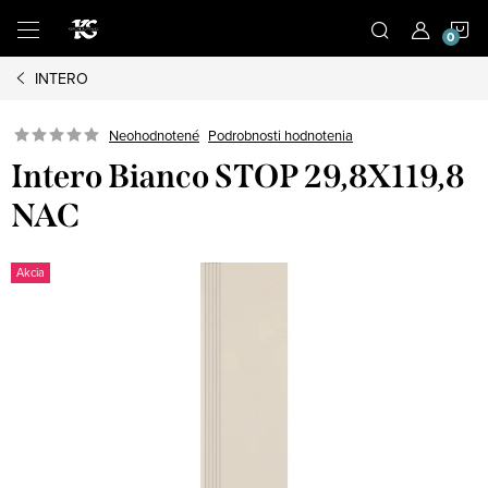
Prejsť
N
na
obsah
INTERO
K
Podrobnosti hodnotenia
Neohodnotené
Intero Bianco STOP 29,8X119,8
NAC
Akcia