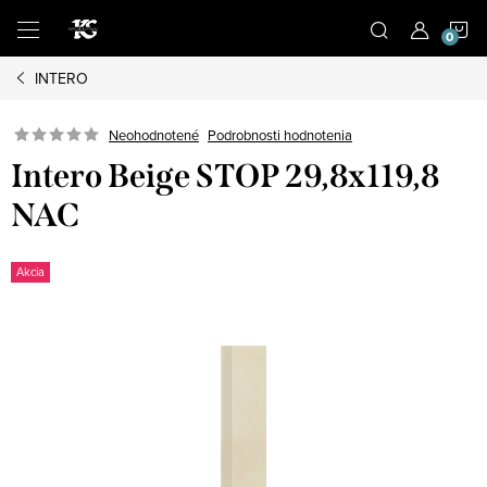
Prejsť
N
na
obsah
INTERO
K
Podrobnosti hodnotenia
Neohodnotené
Intero Beige STOP 29,8x119,8
NAC
Akcia