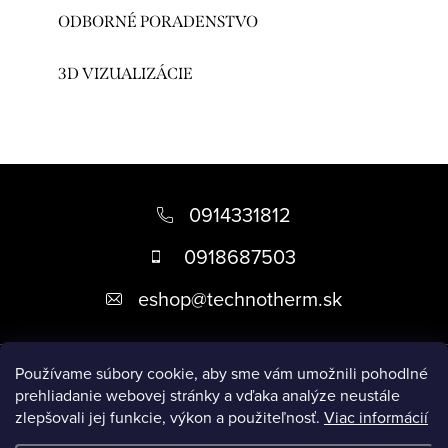
ODBORNÉ PORADENSTVO
3D VIZUALIZÁCIE
Z
á
0914331812
p
0918687503
ä
eshop
@
technotherm.sk
t
i
Informácie
e
Používame súbory cookie, aby sme vám umožnili pohodlné
prehliadanie webovej stránky a vďaka analýze neustále
zlepšovali jej funkcie, výkon a použiteľnosť.
Viac informácií
Prijímame online platby