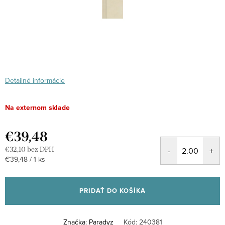
Detailné informácie
Na externom sklade
€39,48
€32,10 bez DPH
Jednotková
€39,48 / 1 ks
cena:
PRIDAŤ DO KOŠÍKA
Značka:
Paradyz
Kód:
240381