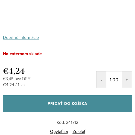
Detailné informácie
Na externom sklade
€4,24
€3,45 bez DPH
Jednotková
€4,24 / 1 ks
cena:
PRIDAŤ DO KOŠÍKA
Kód:
241712
Opýtať sa
Zdieľať