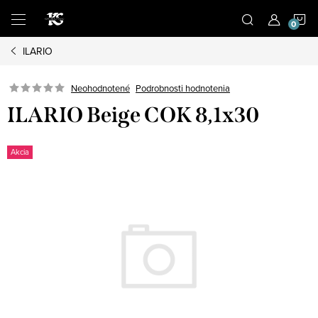
Prejsť
N
na
obsah
ILARIO
K
Podrobnosti hodnotenia
Neohodnotené
ILARIO Beige COK 8,1x30
Akcia