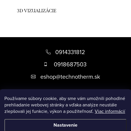
3D VIZUALIZÁCIE
Z
á
0914331812
p
0918687503
ä
eshop
@
technotherm.sk
t
i
Informácie
e
Používame súbory cookie, aby sme vám umožnili pohodlné
prehliadanie webovej stránky a vďaka analýze neustále
zlepšovali jej funkcie, výkon a použiteľnosť.
Viac informácií
Prijímame online platby
Nastavenie