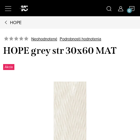
Prejsť
N
na
obsah
HOPE
K
Podrobnosti hodnotenia
Neohodnotené
HOPE grey str 30x60 MAT
Akcia