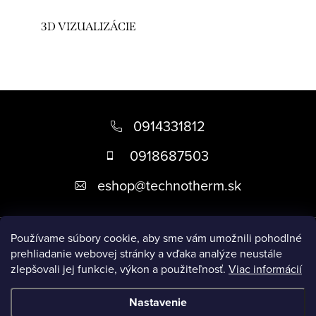
3D VIZUALIZÁCIE
Z
á
0914331812
p
0918687503
ä
eshop
@
technotherm.sk
t
i
Informácie
e
Používame súbory cookie, aby sme vám umožnili pohodlné
prehliadanie webovej stránky a vďaka analýze neustále
zlepšovali jej funkcie, výkon a použiteľnosť.
Viac informácií
Prijímame online platby
Nastavenie