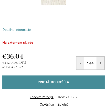
Detailné informácie
Na externom sklade
€36,04
€29,30 bez DPH
Jednotková
€36,04 / 1 m2
cena:
PRIDAŤ DO KOŠÍKA
Značka:
Paradyz
Kód:
240632
Opýtať sa
Zdieľať