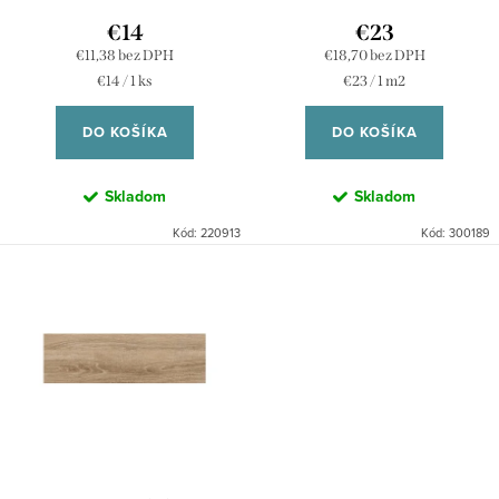
d
k
€14
€23
u
€11,38 bez DPH
€18,70 bez DPH
t
Jednotková
Jednotková
€14 / 1 ks
€23 / 1 m2
k
o
cena:
cena:
t
DO KOŠÍKA
DO KOŠÍKA
v
o
Skladom
Skladom
v
Kód:
220913
Kód:
300189