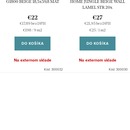
G1800 BEIGE 18,5x59,8 MAT
HOME JUNGLE BEIGE WALL
LAMEL STR 20x
€22
€27
€17,89 bez DPH
€21,95 bez DPH
Jednotková
Jednotková
€198 / 9 m2
€25 / 1 m2
cena:
cena:
DO KOŠÍKA
DO KOŠÍKA
Na externom sklade
Na externom sklade
Kód:
300032
Kód:
300030