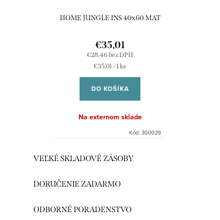
HOME JUNGLE INS 40x60 MAT
€35,01
€28,46 bez DPH
Jednotková
€35,01 / 1 ks
cena:
DO KOŠÍKA
Na externom sklade
Kód:
300029
O
VEĽKÉ SKLADOVÉ ZÁSOBY
v
l
DORUČENIE ZADARMO
á
d
ODBORNÉ PORADENSTVO