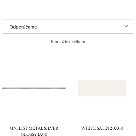
R
Odporúčame
a
Najlacnejšie
5
položiek celkom
d
e
Najdrahšie
V
n
ý
Najpredávanejšie
i
p
e
Abecedne
i
p
s
r
p
o
r
d
UNI LIST METAL SILVER
WHITE SATIN 20X60
o
u
GLOSSY 1X60