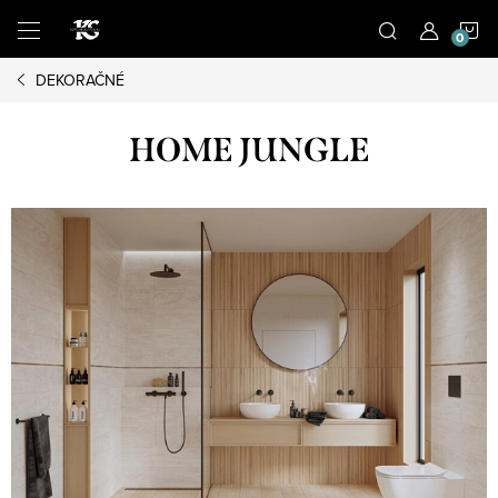
Prejsť
N
na
obsah
DEKORAČNÉ
K
HOME JUNGLE