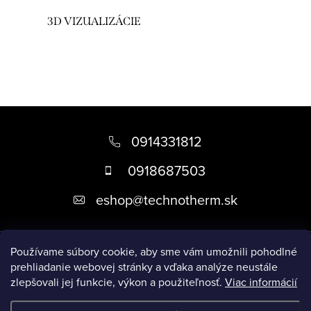
a
c
3D VIZUALIZÁCIE
i
e
p
r
v
Z
k
á
0914331812
y
p
v
0918687503
ä
ý
eshop
@
technotherm.sk
p
t
i
i
s
Informácie
e
Používame súbory cookie, aby sme vám umožnili pohodlné
u
prehliadanie webovej stránky a vďaka analýze neustále
zlepšovali jej funkcie, výkon a použiteľnosť.
Viac informácií
Prijímame online platby