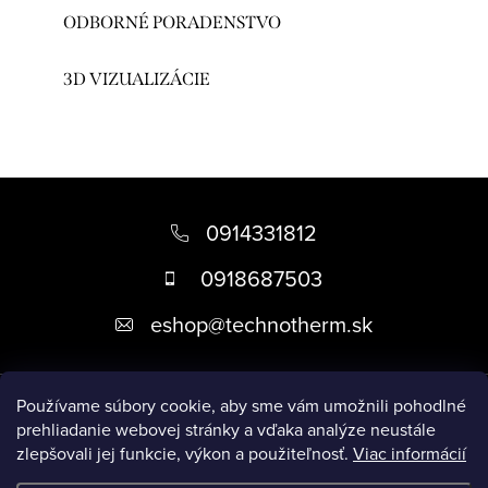
ODBORNÉ PORADENSTVO
3D VIZUALIZÁCIE
Z
á
0914331812
p
0918687503
ä
eshop
@
technotherm.sk
t
i
Informácie
e
Používame súbory cookie, aby sme vám umožnili pohodlné
prehliadanie webovej stránky a vďaka analýze neustále
zlepšovali jej funkcie, výkon a použiteľnosť.
Viac informácií
Prijímame online platby