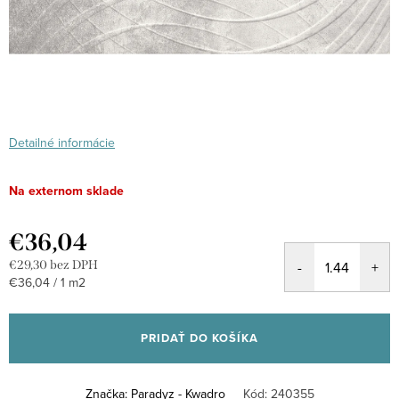
Detailné informácie
Na externom sklade
€36,04
€29,30 bez DPH
Jednotková
€36,04 / 1 m2
cena:
PRIDAŤ DO KOŠÍKA
Značka:
Paradyz - Kwadro
Kód:
240355