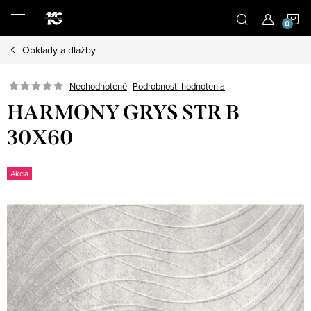
Prejsť
N
na
obsah
Obklady a dlažby
K
Podrobnosti hodnotenia
Neohodnotené
HARMONY GRYS STR B
30X60
Akcia