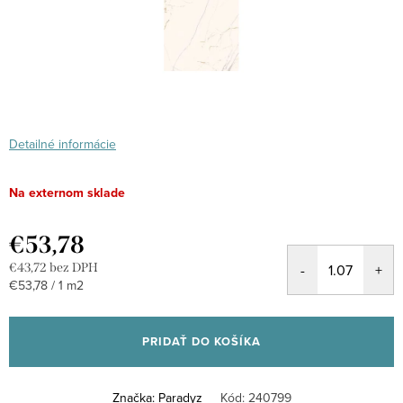
Detailné informácie
Na externom sklade
€53,78
€43,72 bez DPH
Jednotková
€53,78 / 1 m2
cena:
PRIDAŤ DO KOŠÍKA
Značka:
Paradyz
Kód:
240799