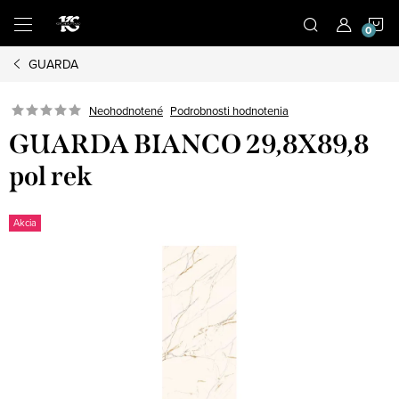
Prejsť
N
na
obsah
GUARDA
K
Podrobnosti hodnotenia
Neohodnotené
GUARDA BIANCO 29,8X89,8
pol rek
Akcia