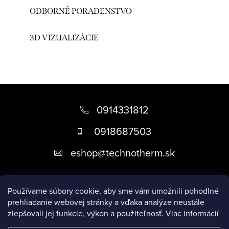
ODBORNÉ PORADENSTVO
3D VIZUALIZÁCIE
Z
á
0914331812
p
0918687503
ä
eshop
@
technotherm.sk
t
i
Informácie
e
Používame súbory cookie, aby sme vám umožnili pohodlné
prehliadanie webovej stránky a vďaka analýze neustále
zlepšovali jej funkcie, výkon a použiteľnosť.
Viac informácií
Prijímame online platby