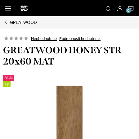
Prejsť
N
na
obsah
GREATWOOD
K
Podrobnosti hodnotenia
Neohodnotené
GREATWOOD HONEY STR
20x60 MAT
Akcia
Tip