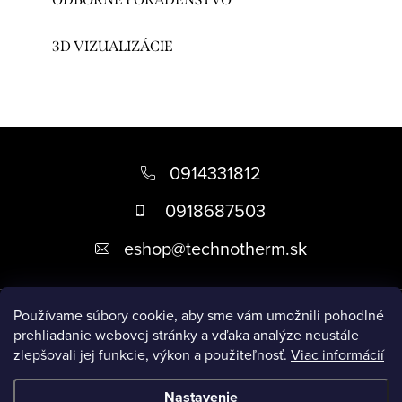
3D VIZUALIZÁCIE
Z
á
0914331812
p
0918687503
ä
eshop
@
technotherm.sk
t
i
Informácie
e
Používame súbory cookie, aby sme vám umožnili pohodlné
prehliadanie webovej stránky a vďaka analýze neustále
zlepšovali jej funkcie, výkon a použiteľnosť.
Viac informácií
Prijímame online platby
Nastavenie