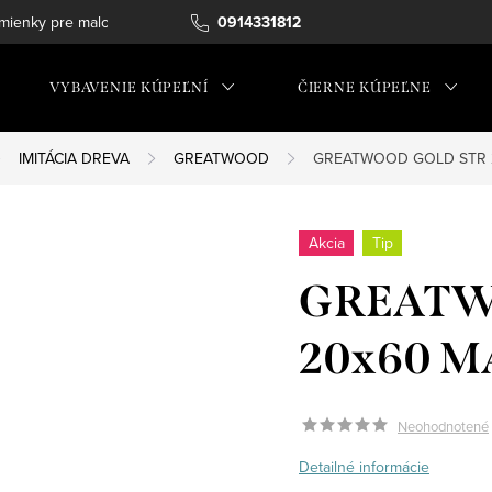
ienky pre maloobchod
0914331812
VYBAVENIE KÚPEĽNÍ
ČIERNE KÚPEĽNE
IMITÁCIA DREVA
GREATWOOD
GREATWOOD GOLD STR 
Akcia
Tip
GREATW
20x60 M
Neohodnotené
Detailné informácie