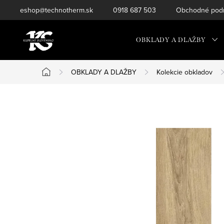
Prejsť
eshop@technotherm.sk
0918 687 503
Obchodné podm
na
obsah
OBKLADY A DLAŽBY
OBKLADY A DLAŽBY
Kolekcie obkladov
Domov