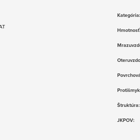
Kategória
AT
Hmotnosť
Mrazuvzd
Oteruvzdo
Povrchov
Protišmyk
Štruktúra
:
JKPOV
: