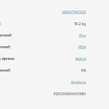
:
GREATWOOD
:
18.2 kg
ornosť
:
Áno
rnosť
:
PEI4
á úprava
:
Matná
ovosť
:
R9
štruktúra
312020600001380