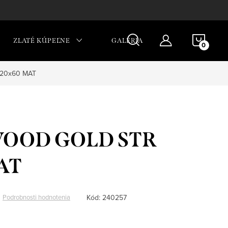
NÁKU
ZLATÉ KÚPEĽNE
GALÉRIA
KOŠÍ
20x60 MAT
OOD GOLD STR
AT
Kód:
240257
Podrobnosti hodnotenia