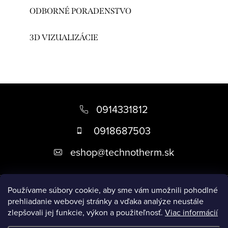
ODBORNÉ PORADENSTVO
3D VIZUALIZÁCIE
Z
á
0914331812
p
0918687503
ä
eshop
@
technotherm.sk
t
i
Informácie
e
Používame súbory cookie, aby sme vám umožnili pohodlné
prehliadanie webovej stránky a vďaka analýze neustále
zlepšovali jej funkcie, výkon a použiteľnosť.
Viac informácií
Prijímame online platby