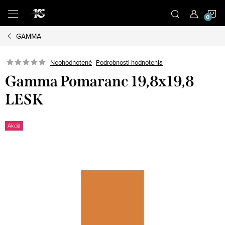
Prejsť
N
na
obsah
GAMMA
K
Podrobnosti hodnotenia
Neohodnotené
Gamma Pomaranc 19,8x19,8
LESK
Akcia