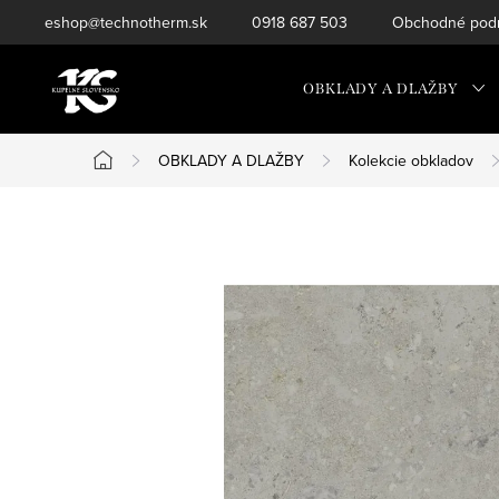
Prejsť
eshop@technotherm.sk
0918 687 503
Obchodné podm
na
obsah
OBKLADY A DLAŽBY
OBKLADY A DLAŽBY
Kolekcie obkladov
Domov