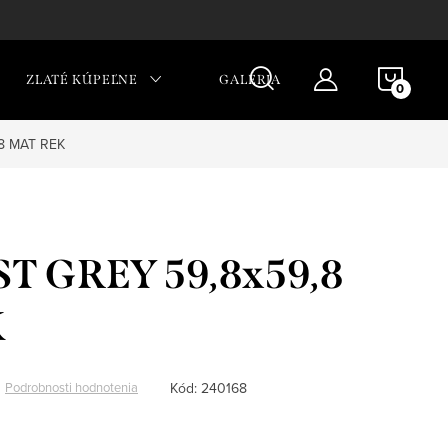
NÁKU
ZLATÉ KÚPEĽNE
GALÉRIA
KOŠÍ
8 MAT REK
T GREY 59,8x59,8
K
Kód:
240168
Podrobnosti hodnotenia