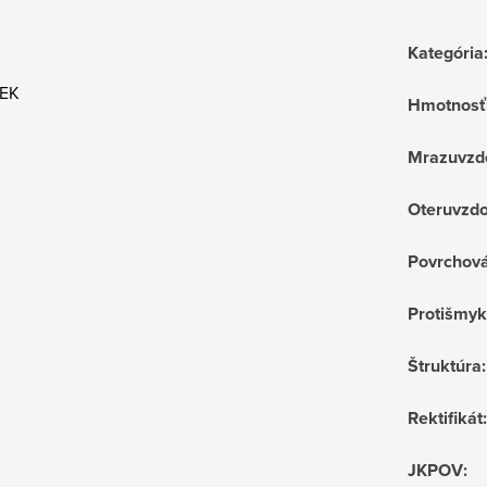
Kategória
REK
Hmotnosť
Mrazuvzd
Oteruvzdo
Povrchov
Protišmyk
Štruktúra
:
Rektifikát
:
JKPOV
: