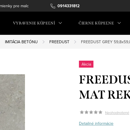
ienky pre maloobchod
0914331812
VYBAVENIE KÚPEĽNÍ
ČIERNE KÚPEĽNE
IMITÁCIA BETÓNU
FREEDUST
FREEDUST GREY 59,8x59,
Akcia
FREEDUS
MAT RE
Neohodnotené
Detailné informácie