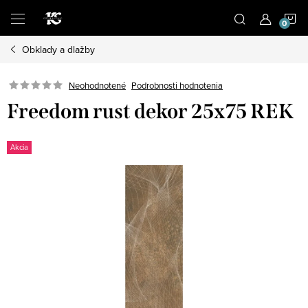
Prejsť
N
na
obsah
Obklady a dlažby
K
Podrobnosti hodnotenia
Neohodnotené
Freedom rust dekor 25x75 REK
Akcia