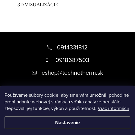
3D VIZUALIZÁCIE
Z
á
0914331812
p
0918687503
ä
eshop
@
technotherm.sk
t
i
Informácie
e
Používame súbory cookie, aby sme vám umožnili pohodlné
prehliadanie webovej stránky a vďaka analýze neustále
zlepšovali jej funkcie, výkon a použiteľnosť.
Viac informácií
Prijímame online platby
Nastavenie
Copyright 2026
Kúpeľne Slovensko
. Všetky práva vyhradené.