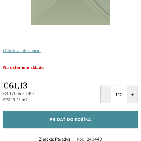
Detailné informácie
Na externom sklade
€61,13
€49,70 bez DPH
Jednotková
€61,13 / 1 m2
cena:
PRIDAŤ DO KOŠÍKA
Značka:
Paradyz
Kód:
240443