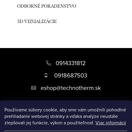
ODBORNÉ PORADENSTVO
3D VIZUALIZÁCIE
Z
á
0914331812
p
0918687503
ä
eshop
@
technotherm.sk
t
i
Informácie
e
Používame súbory cookie, aby sme vám umožnili pohodlné
prehliadanie webovej stránky a vďaka analýze neustále
zlepšovali jej funkcie, výkon a použiteľnosť.
Viac informácií
Prijímame online platby