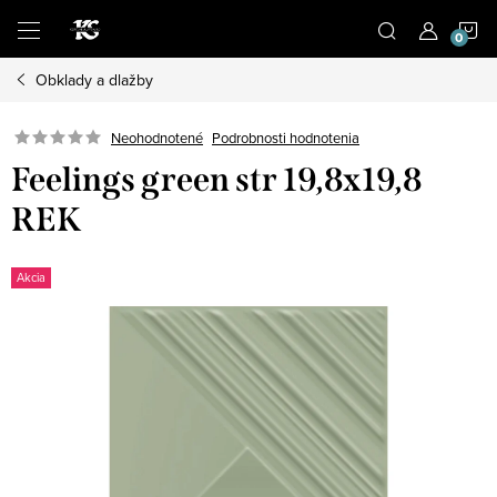
Prejsť
N
na
obsah
Obklady a dlažby
K
Podrobnosti hodnotenia
Neohodnotené
Feelings green str 19,8x19,8
REK
Akcia