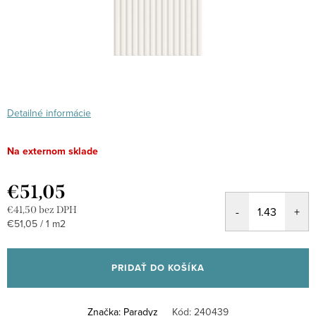
Detailné informácie
Na externom sklade
€51,05
€41,50 bez DPH
Jednotková
€51,05 / 1 m2
cena:
PRIDAŤ DO KOŠÍKA
Značka:
Paradyz
Kód:
240439