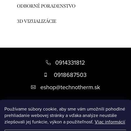
ODBORNÉ PORADENSTVO
3D VIZUALIZÁCIE
Z
á
0914331812
p
0918687503
ä
eshop
@
technotherm.sk
t
i
Informácie
e
Používame súbory cookie, aby sme vám umožnili pohodlné
prehliadanie webovej stránky a vďaka analýze neustále
zlepšovali jej funkcie, výkon a použiteľnosť.
Viac informácií
Prijímame online platby