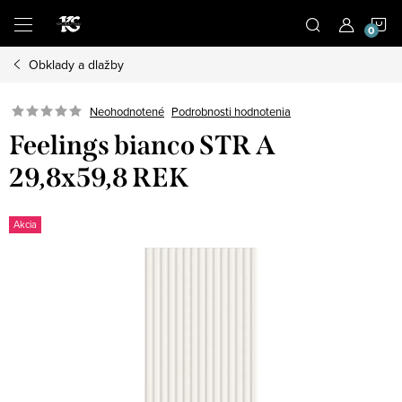
Prejsť
N
na
obsah
Obklady a dlažby
K
Podrobnosti hodnotenia
Neohodnotené
Feelings bianco STR A
29,8x59,8 REK
Akcia