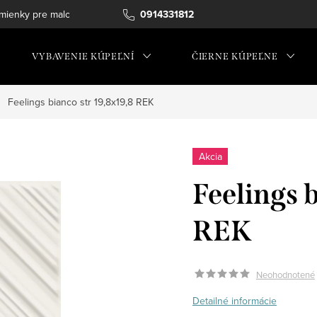
ienky pre maloobchod
0914331812
VYBAVENIE KÚPEĽNÍ
ČIERNE KÚPEĽNE
Feelings bianco str 19,8x19,8 REK
Akcia
Feelings 
REK
Neohodnotené
Detailné informácie