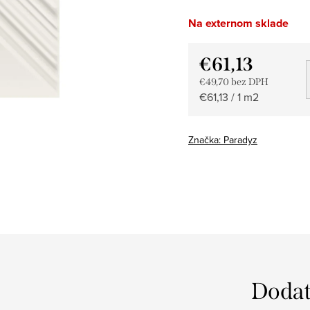
Na externom sklade
€61,13
€49,70 bez DPH
Jednotková
€61,13 / 1 m2
cena:
Značka:
Paradyz
Dodat