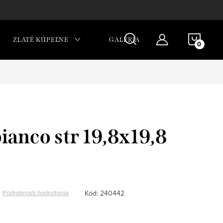
NÁKU
ZLATÉ KÚPEĽNE
GALÉRIA
KOŠÍ
bianco str 19,8x19,8
Kód:
240442
Podrobnosti hodnotenia