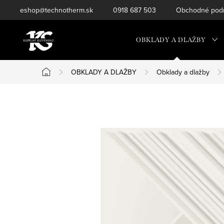
Prejsť
eshop@technotherm.sk
0918 687 503
Obchodné podm
na
obsah
OBKLADY A DLAŽBY
OBKLADY A DLAŽBY
Obklady a dlažby
Domov