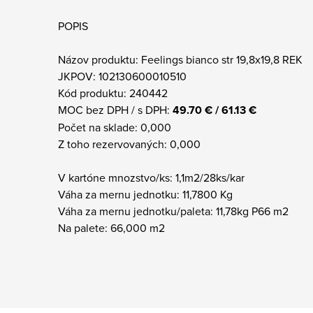
POPIS
Názov produktu: Feelings bianco str 19,8x19,8 REK
JKPOV: 102130600010510
Kód produktu: 240442
MOC bez DPH / s DPH:
49.70 € / 61.13 €
Počet na sklade: 0,000
Z toho rezervovaných: 0,000
V kartóne mnozstvo/ks: 1,1m2/28ks/kar
Váha za mernu jednotku: 11,7800 Kg
Váha za mernu jednotku/paleta: 11,78kg P66 m2
Na palete: 66,000 m2