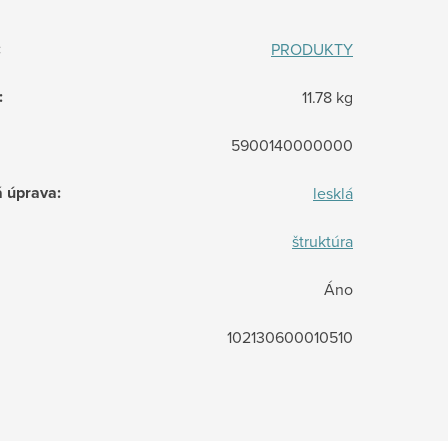
:
PRODUKTY
:
11.78 kg
5900140000000
á úprava
:
lesklá
štruktúra
Áno
102130600010510