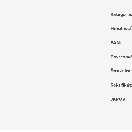
Kategória
Hmotnosť
EAN
:
Povrchov
Štruktúra
:
Rektifikát
:
JKPOV
: