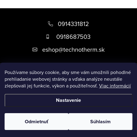
r
v
Z
k
á
0914331812
y
p
v
0918687503
ä
ý
eshop
@
technotherm.sk
p
t
i
i
s
Informácie
e
Používame súbory cookie, aby sme vám umožnili pohodlné
u
prehliadanie webovej stránky a vďaka analýze neustále
zlepšovali jej funkcie, výkon a použiteľnosť.
Viac informácií
Prijímame online platby
Nastavenie
Copyright 2026
Kúpeľne Slovensko
. Všetky práva vyhradené.
Upraviť nastavenie cookies
Odmietnuť
Súhlasím
Vytvoril Shoptet