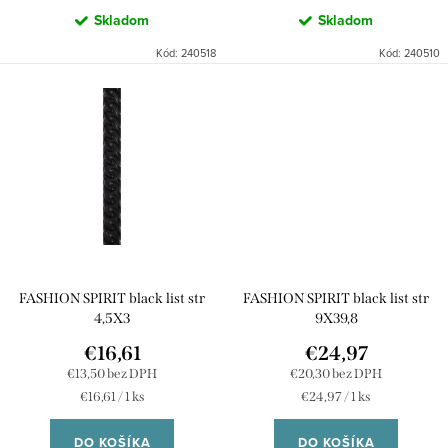
Skladom
Skladom
v
Kód:
240518
Kód:
240510
FASHION SPIRIT black list str
FASHION SPIRIT black list str
4,5X3
9X39,8
€16,61
€24,97
€13,50 bez DPH
€20,30 bez DPH
Jednotková
Jednotková
€16,61 / 1 ks
€24,97 / 1 ks
cena:
cena:
DO KOŠÍKA
DO KOŠÍKA