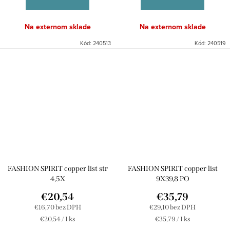
Na externom sklade
Na externom sklade
Kód:
240513
Kód:
240519
FASHION SPIRIT copper list str
FASHION SPIRIT copper list
4,5X
9X39,8 PO
€20,54
€35,79
€16,70 bez DPH
€29,10 bez DPH
Jednotková
Jednotková
€20,54 / 1 ks
€35,79 / 1 ks
cena:
cena: