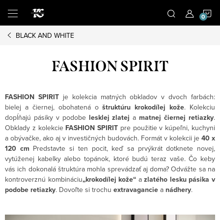
Prejsť
N
na
obsah
BLACK AND WHITE
K
FASHION SPIRIT
FASHION SPIRIT
je kolekcia matných obkladov v dvoch farbách:
bielej a čiernej, obohatená o
štruktúru krokodílej kože
. Kolekciu
dopĺňajú pásiky v podobe
lesklej zlatej
a
matnej čiernej retiazky
.
Obklady z kolekcie
FASHION SPIRIT
pre použitie v kúpeľni, kuchyni
a obývačke, ako aj v investičných budovách. Formát v kolekcii je
40 x
120 cm
Predstavte si ten pocit, keď sa prvýkrát dotknete novej,
vytúženej kabelky alebo topánok, ktoré budú teraz vaše. Čo keby
vás ich dokonalá štruktúra mohla sprevádzať aj doma? Odvážte sa na
kontroverznú kombináciu
„krokodílej kože“
a
zlatého lesku pásika v
podobe retiazky
. Dovoľte si trochu
extravagancie
a
nádhery
.