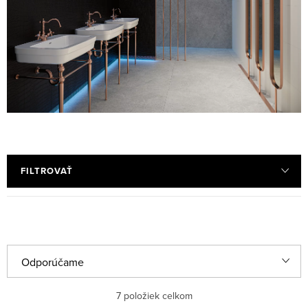
FILTROVAŤ
R
Odporúčame
a
Najlacnejšie
7
položiek celkom
d