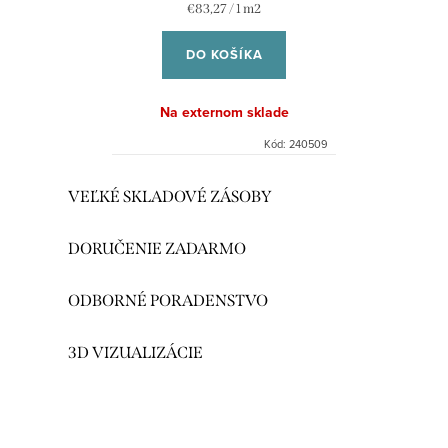
Jednotková
€83,27 / 1 m2
cena:
DO KOŠÍKA
Na externom sklade
Kód:
240509
O
VEĽKÉ SKLADOVÉ ZÁSOBY
v
l
DORUČENIE ZADARMO
á
d
ODBORNÉ PORADENSTVO
a
c
3D VIZUALIZÁCIE
i
e
p