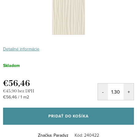
Detailné informácie
Skladom
€56,46
€45,90 bez DPH
Jednotková
€56,46 / 1 m2
cena:
PRIDAŤ DO KOŠÍKA
Značka:
Paradyz
Kód:
240422