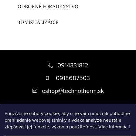
ODBORNÉ PORADENSTVO
3D VIZUALIZÁCIE
Z
á
0914331812
p
0918687503
ä
eshop
@
technotherm.sk
t
i
Informácie
e
Používame súbory cookie, aby sme vám umožnili pohodlné
prehliadanie webovej stránky a vďaka analýze neustále
zlepšovali jej funkcie, výkon a použiteľnosť.
Viac informácií
Prijímame online platby