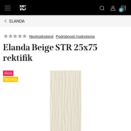
Prejsť
N
na
obsah
ELANDA
K
Podrobnosti hodnotenia
Neohodnotené
Elanda Beige STR 25x75
rektifik
Akcia
Výpredaj