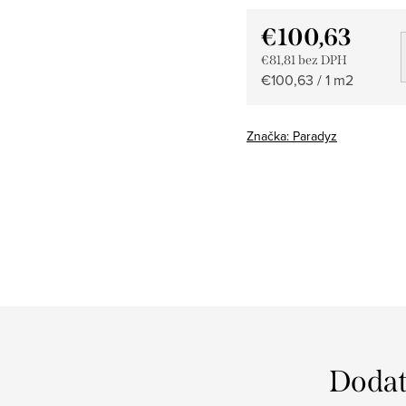
€100,63
€81,81 bez DPH
Jednotková
€100,63 / 1 m2
cena:
Značka:
Paradyz
Dodat