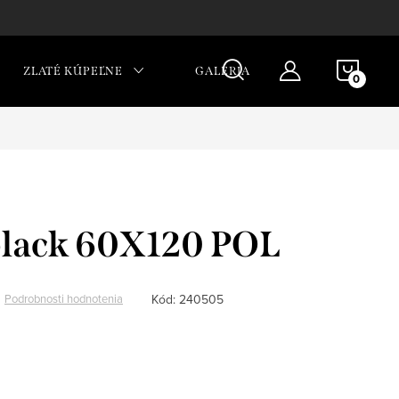
NÁKU
ZLATÉ KÚPEĽNE
GALÉRIA
KOŠÍ
lack 60X120 POL
Kód:
240505
Podrobnosti hodnotenia