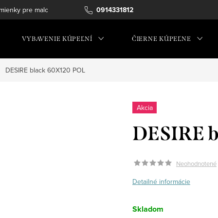
ienky pre maloobchod
0914331812
VYBAVENIE KÚPEĽNÍ
ČIERNE KÚPEĽNE
DESIRE black 60X120 POL
Akcia
DESIRE b
Neohodnotené
Detailné informácie
Skladom