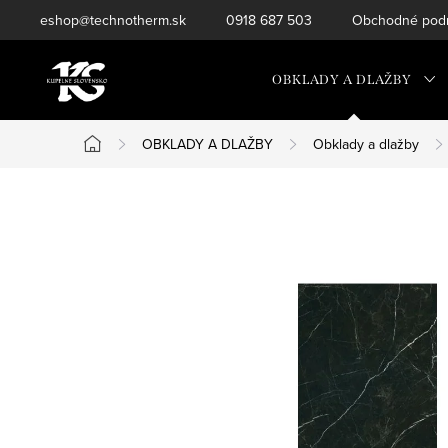
Prejsť
eshop@technotherm.sk
0918 687 503
Obchodné podm
na
obsah
OBKLADY A DLAŽBY
OBKLADY A DLAŽBY
Obklady a dlažby
Domov