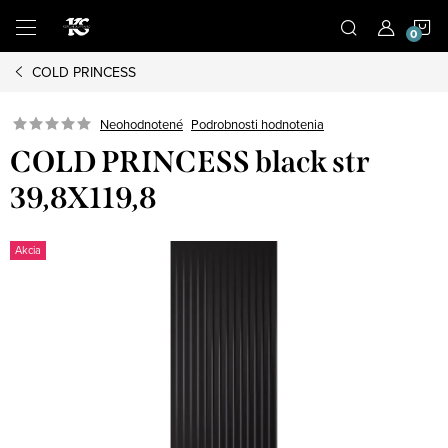
Prejsť
N
na
obsah
COLD PRINCESS
K
Podrobnosti hodnotenia
Neohodnotené
COLD PRINCESS black str
39,8X119,8
Akcia