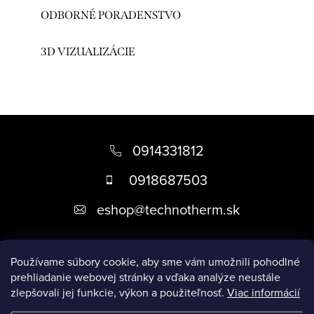
ODBORNÉ PORADENSTVO
3D VIZUALIZÁCIE
Z
á
0914331812
p
0918687503
ä
eshop
@
technotherm.sk
t
i
Informácie
e
Používame súbory cookie, aby sme vám umožnili pohodlné
prehliadanie webovej stránky a vďaka analýze neustále
zlepšovali jej funkcie, výkon a použiteľnosť.
Viac informácií
Prijímame online platby