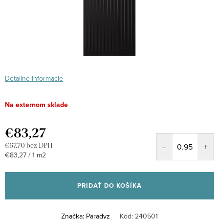
Detailné informácie
Na externom sklade
€83,27
€67,70 bez DPH
Jednotková
€83,27 / 1 m2
cena:
PRIDAŤ DO KOŠÍKA
Značka:
Paradyz
Kód:
240501