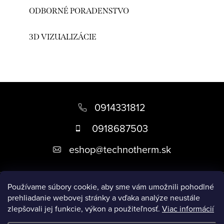
ODBORNÉ PORADENSTVO
3D VIZUALIZÁCIE
Z
á
0914331812
p
0918687503
ä
eshop
@
technotherm.sk
t
i
Informácie
e
Používame súbory cookie, aby sme vám umožnili pohodlné
prehliadanie webovej stránky a vďaka analýze neustále
zlepšovali jej funkcie, výkon a použiteľnosť.
Viac informácií
Prijímame online platby