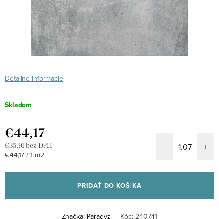
Detailné informácie
Skladom
€44,17
€35,91 bez DPH
Jednotková
€44,17 / 1 m2
cena:
PRIDAŤ DO KOŠÍKA
Značka:
Paradyz
Kód:
240741