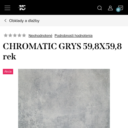
Prejsť
N
na
obsah
Obklady a dlažby
K
Podrobnosti hodnotenia
Neohodnotené
CHROMATIC GRYS 59,8X59,8
rek
Akcia