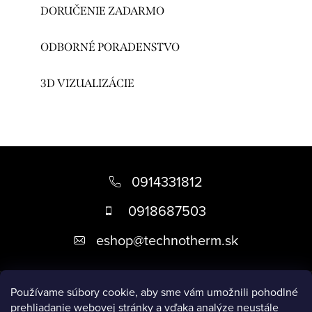
DORUČENIE ZADARMO
ODBORNÉ PORADENSTVO
3D VIZUALIZÁCIE
Z
á
0914331812
p
0918687503
ä
eshop
@
technotherm.sk
t
i
Informácie
e
Používame súbory cookie, aby sme vám umožnili pohodlné
prehliadanie webovej stránky a vďaka analýze neustále