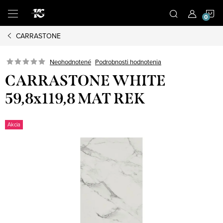
Prejsť
N
na
obsah
CARRASTONE
K
Podrobnosti hodnotenia
Neohodnotené
CARRASTONE WHITE
59,8x119,8 MAT REK
Akcia