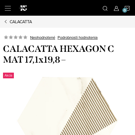
Prejsť
N
na
obsah
CALACATTA
K
Podrobnosti hodnotenia
Neohodnotené
CALACATTA HEXAGON C
MAT 17,1x19,8 –
Akcia