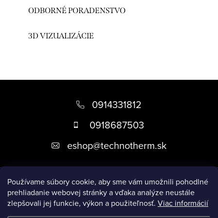
ODBORNÉ PORADENSTVO
3D VIZUALIZÁCIE
Z
á
0914331812
p
0918687503
ä
eshop
@
technotherm.sk
t
i
Informácie
e
Používame súbory cookie, aby sme vám umožnili pohodlné
prehliadanie webovej stránky a vďaka analýze neustále
zlepšovali jej funkcie, výkon a použiteľnosť.
Viac informácií
Prijímame online platby