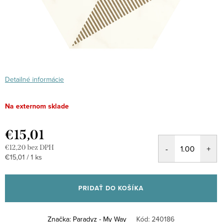
Detailné informácie
Na externom sklade
€15,01
€12,20 bez DPH
Jednotková
€15,01 / 1 ks
cena:
PRIDAŤ DO KOŠÍKA
Značka:
Paradyz - My Way
Kód:
240186