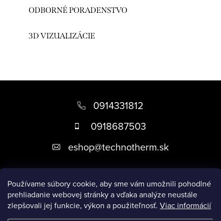
ODBORNÉ PORADENSTVO
3D VIZUALIZÁCIE
Z
á
0914331812
p
0918687503
ä
eshop
@
technotherm.sk
t
i
Informácie
e
Používame súbory cookie, aby sme vám umožnili pohodlné
prehliadanie webovej stránky a vďaka analýze neustále
zlepšovali jej funkcie, výkon a použiteľnosť.
Viac informácií
Prijímame online platby