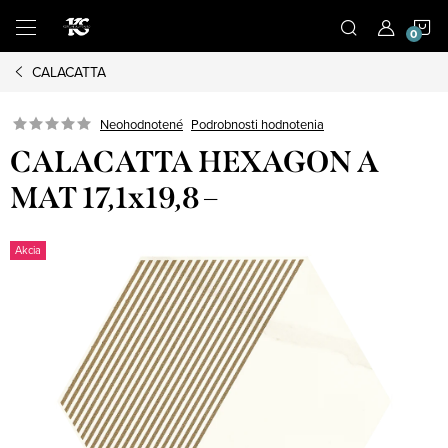
Prejsť
N
na
obsah
CALACATTA
K
Podrobnosti hodnotenia
Neohodnotené
CALACATTA HEXAGON A
MAT 17,1x19,8 –
Akcia