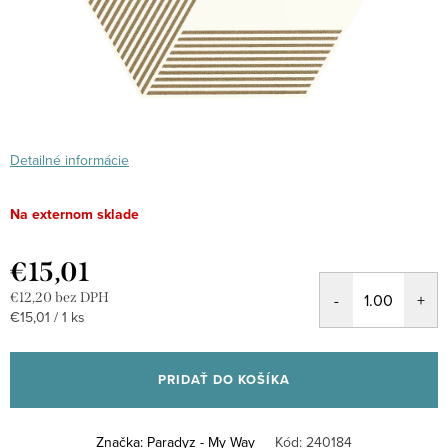
Detailné informácie
Na externom sklade
€15,01
€12,20 bez DPH
Jednotková
€15,01 / 1 ks
cena:
PRIDAŤ DO KOŠÍKA
Značka:
Paradyz - My Way
Kód:
240184