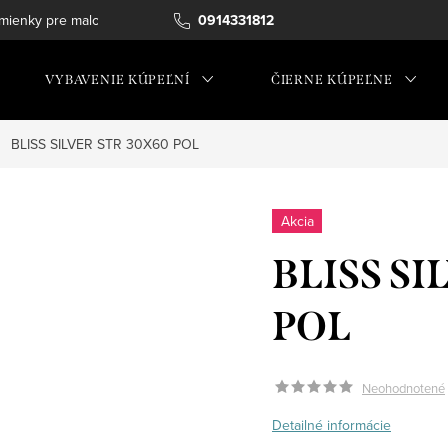
ienky pre maloobchod
0914331812
VYBAVENIE KÚPEĽNÍ
ČIERNE KÚPEĽNE
BLISS SILVER STR 30X60 POL
Akcia
BLISS SI
POL
Neohodnotené
Detailné informácie