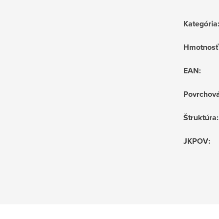
Kategória
Hmotnosť
EAN
:
Povrchov
Štruktúra
:
JKPOV
: