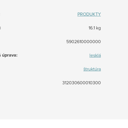
:
PRODUKTY
:
16.1 kg
5902610000000
á úprava
:
lesklá
štruktúra
312030600010300