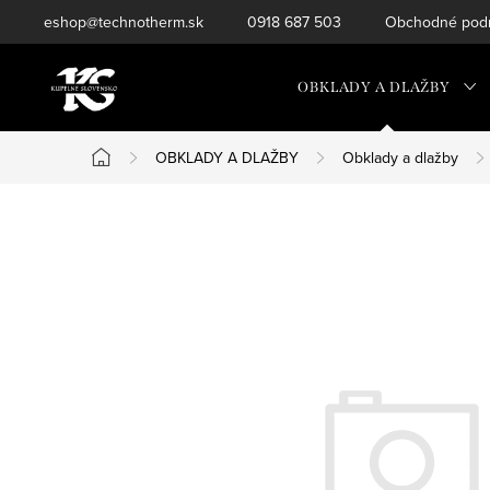
Prejsť
eshop@technotherm.sk
0918 687 503
Obchodné podm
na
obsah
OBKLADY A DLAŽBY
OBKLADY A DLAŽBY
Obklady a dlažby
Domov