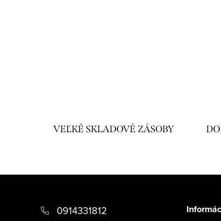
VEĽKÉ SKLADOVÉ ZÁSOBY
DO
Z
á
Informác
0914331812