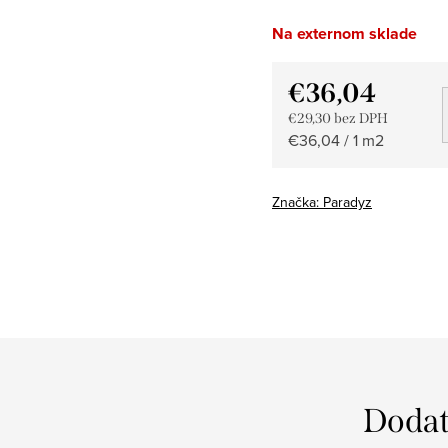
Na externom sklade
€36,04
€29,30 bez DPH
Jednotková
€36,04 / 1 m2
cena:
Značka:
Paradyz
Dodat