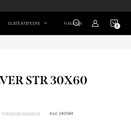
NÁKU
ZLATÉ KÚPEĽNE
GALÉRIA
KOŠÍ
LVER STR 30X60
Kód:
240584
Podrobnosti hodnotenia