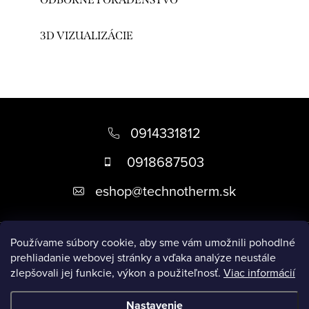
3D VIZUALIZÁCIE
Z
á
0914331812
p
0918687503
ä
eshop
@
technotherm.sk
t
i
Informácie
e
Používame súbory cookie, aby sme vám umožnili pohodlné
prehliadanie webovej stránky a vďaka analýze neustále
zlepšovali jej funkcie, výkon a použiteľnosť.
Viac informácií
Prijímame online platby
Nastavenie