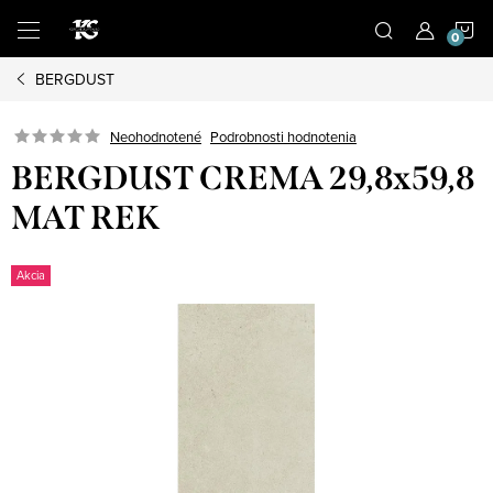
Prejsť
N
na
obsah
BERGDUST
K
Podrobnosti hodnotenia
Neohodnotené
BERGDUST CREMA 29,8x59,8
MAT REK
Akcia