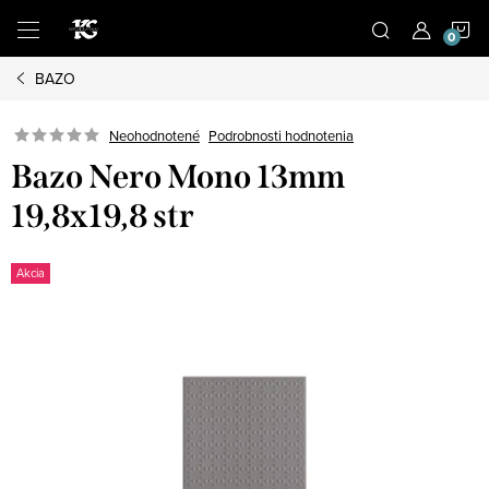
Prejsť
N
na
obsah
BAZO
K
Podrobnosti hodnotenia
Neohodnotené
Bazo Nero Mono 13mm
19,8x19,8 str
Akcia