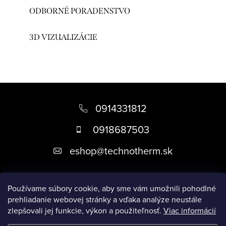
ODBORNÉ PORADENSTVO
3D VIZUALIZÁCIE
Z
á
0914331812
p
0918687503
ä
eshop
@
technotherm.sk
t
i
Informácie
e
Používame súbory cookie, aby sme vám umožnili pohodlné
prehliadanie webovej stránky a vďaka analýze neustále
zlepšovali jej funkcie, výkon a použiteľnosť.
Viac informácií
Prijímame online platby