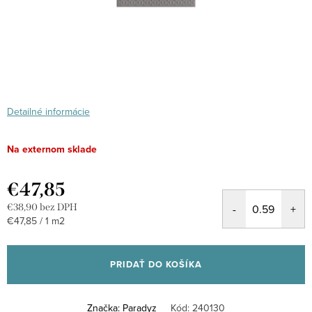
Detailné informácie
Na externom sklade
€47,85
€38,90 bez DPH
Jednotková
€47,85 / 1 m2
cena:
PRIDAŤ DO KOŠÍKA
Značka:
Paradyz
Kód:
240130