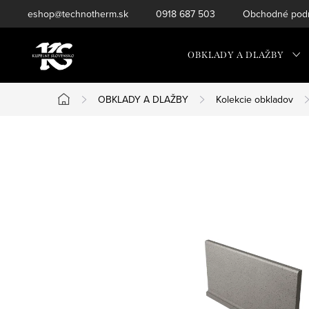
Prejsť
eshop@technotherm.sk
0918 687 503
Obchodné podm
na
obsah
OBKLADY A DLAŽBY
OBKLADY A DLAŽBY
Kolekcie obkladov
Domov