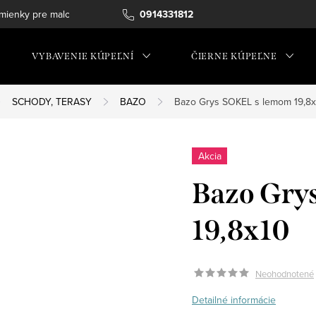
ienky pre maloobchod
0914331812
VYBAVENIE KÚPEĽNÍ
ČIERNE KÚPEĽNE
SCHODY, TERASY
BAZO
Bazo Grys SOKEL s lemom 19,8
Akcia
Bazo Gry
19,8x10
Neohodnotené
Detailné informácie