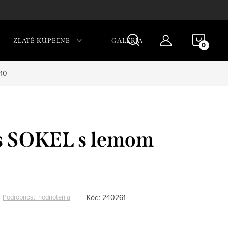
NÁKU
ZLATÉ KÚPEĽNE
GALÉRIA
KOŠÍ
x10
s SOKEL s lemom
Kód:
240261
Podrobnosti hodnotenia