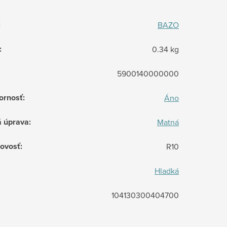
:
BAZO
:
0.34 kg
5900140000000
ornosť
:
Áno
á úprava
:
Matná
ovosť
:
R10
Hladká
104130300404700