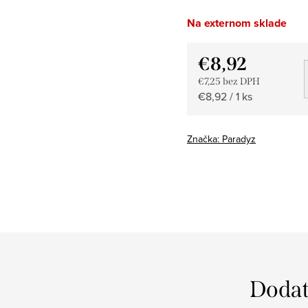
Na externom sklade
€8,92
€7,25 bez DPH
Jednotková
€8,92 / 1 ks
cena:
Značka:
Paradyz
Dodat