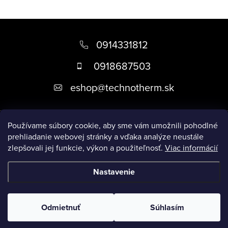
Z
á
0914331812
p
0918687503
ä
eshop
@
technotherm.sk
t
i
Informácie
e
Používame súbory cookie, aby sme vám umožnili pohodlné
prehliadanie webovej stránky a vďaka analýze neustále
zlepšovali jej funkcie, výkon a použiteľnosť.
Viac informácií
Prijímame online platby
Nastavenie
Copyright 2026
Kúpeľne Slovensko
. Všetky práva vyhradené.
Upraviť nastavenie cookies
Odmietnuť
Súhlasím
Vytvoril Shoptet