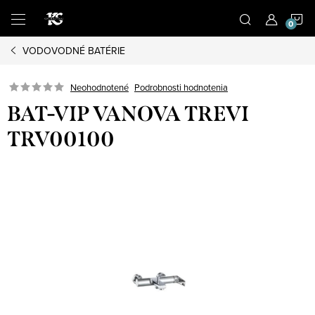
Prejsť
N
na
obsah
VODOVODNÉ BATÉRIE
K
Podrobnosti hodnotenia
Neohodnotené
BAT-VIP VANOVA TREVI
TRV00100