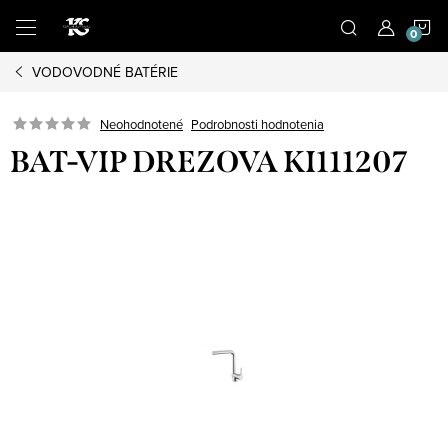
Prejsť
N
na
obsah
VODOVODNÉ BATÉRIE
K
Podrobnosti hodnotenia
Neohodnotené
BAT-VIP DREZOVA KI111207