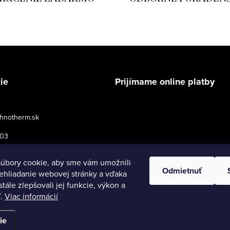
ie
Prijímame online platby
hnotherm.sk
503
podmienky pre maloobchod
úbory cookie, aby sme vám umožnili
Odmietnuť
ehliadanie webovej stránky a vďaka
tále zlepšovali jej funkcie, výkon a
ť.
Viac informácií
né.
Upraviť nastavenie cookies
ie