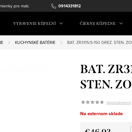
ienky pre maloobchod
0914331812
VYBAVENIE KÚPEĽNÍ
ČIERNE KÚPEĽNE
IE
KUCHYNSKÉ BATÉRIE
BAT. ZR3115/S-150 DREZ. STEN. Z
BAT. ZR3
STEN. Z
Neohodnotené
Na externom sklade
€46,03