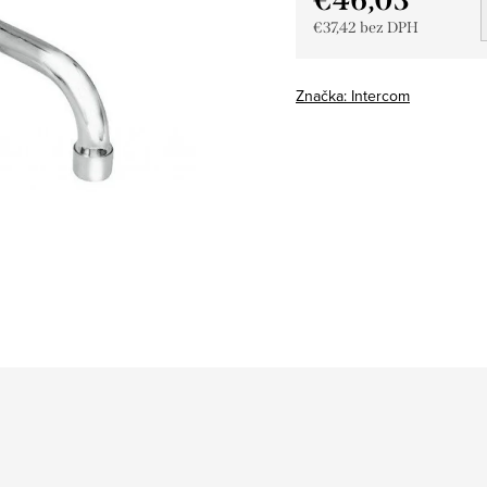
€37,42 bez DPH
Jednotková
cena:
Značka:
Intercom