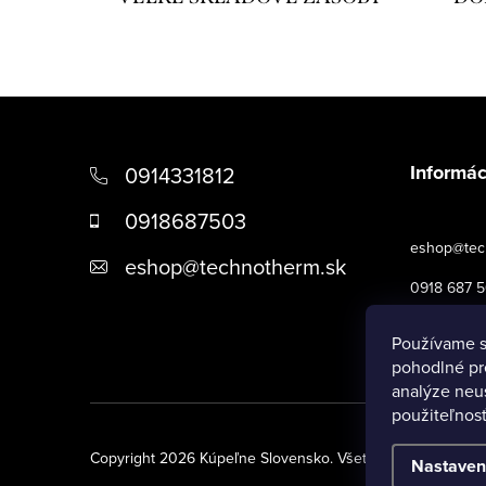
Z
á
Informác
0914331812
p
0918687503
ä
eshop@tec
eshop
@
technotherm.sk
t
0918 687 
i
Obchodné 
Používame s
e
pohodlné pr
analýze neus
použiteľnos
Copyright 2026
Kúpeľne Slovensko
. Všetky práva vyhrade
Nastaven